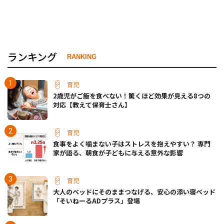
ランキング
RANKING
育児
2歳児がご飯を食べない！驚くほど効果が見える8つの
対応【教えて保育士さん】
育児
食事をよく噛まない子はストレスを抱えやすい？ 専門
家が語る、朝食が子どもに与える意外な影響
育児
大人のベッドにそのままつなげる、安心の添い寝ベッド
「そいねーるADプラス」登場