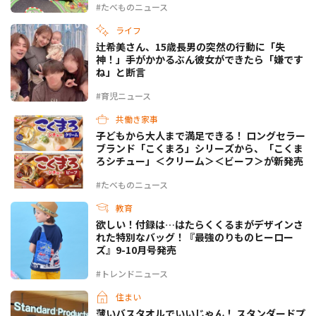
#たべものニュース
ライフ
辻希美さん、15歳長男の突然の行動に「失
神！」手がかかるぶん彼女ができたら「嫌です
ね」と断言
#育児ニュース
共働き家事
子どもから大人まで満足できる！ ロングセラー
ブランド「こくまろ」シリーズから、「こくま
ろシチュー」＜クリーム＞＜ビーフ＞が新発売
#たべものニュース
教育
欲しい！付録は…はたらくくるまがデザインさ
れた特別なバッグ！『最強のりものヒーロー
ズ』9-10月号発売
#トレンドニュース
住まい
薄いバスタオルでいいじゃん！ スタンダードプ