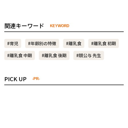
関連キーワード
KEYWORD
#育児
#年齢別の特徴
#離乳食
#離乳食 初期
#離乳食 中期
#離乳食 後期
#競公与 先生
PICK UP
-PR-