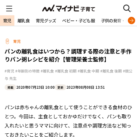
育児
離乳食
育児グッズ
ベビー・子ども服
子供の発育・発達
育児
パンの離乳食はいつから？調理する際の注意と手作
りパン粥レシピを紹介【管理栄養士監修】
#育児
#年齢別の特徴
#離乳食
#離乳食 初期
#離乳食 中期
#離乳食 後期
#競公
与 先生
2020年07月23日 10:00
2023年08月08日 13:51
掲載
更新
パンは赤ちゃんの離乳食として使うことができる食材のひ
とつ。今回は、主食としておかゆだけでなく、パンも取り
入れたいと思うママに向けて、注意点や調理方法など知っ
ておきたいことをご紹介します。