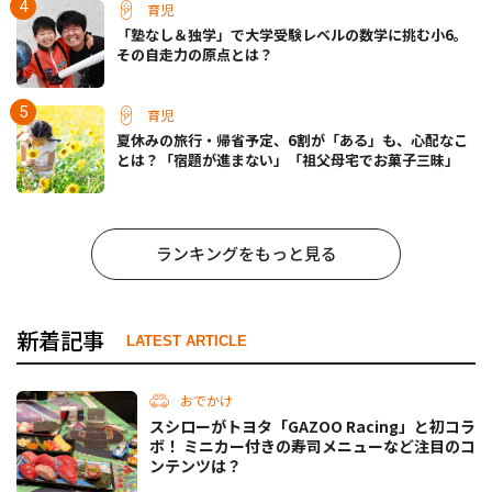
育児
「塾なし＆独学」で大学受験レベルの数学に挑む小6。
その自走力の原点とは？
育児
夏休みの旅行・帰省予定、6割が「ある」も、心配なこ
とは？「宿題が進まない」「祖父母宅でお菓子三昧」
ランキングをもっと見る
新着記事
LATEST ARTICLE
おでかけ
スシローがトヨタ「GAZOO Racing」と初コラ
ボ！ ミニカー付きの寿司メニューなど注目のコ
ンテンツは？