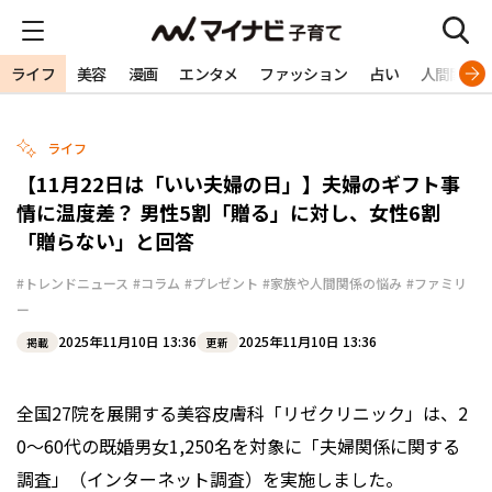
ライフ
美容
漫画
エンタメ
ファッション
占い
人間関係
ライフ
【11月22日は「いい夫婦の日」】夫婦のギフト事
情に温度差？ 男性5割「贈る」に対し、女性6割
「贈らない」と回答
#トレンドニュース
#コラム
#プレゼント
#家族や人間関係の悩み
#ファミリ
ー
2025年11月10日 13:36
2025年11月10日 13:36
掲載
更新
全国27院を展開する美容皮膚科「リゼクリニック」は、2
0〜60代の既婚男女1,250名を対象に「夫婦関係に関する
調査」（インターネット調査）を実施しました。