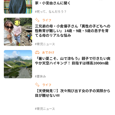
家・小宮由さんに聞く
#死って、なんだろう？
ライフ
三兄弟の母・小倉優子さん「異性の子どもへの
性教育が難しい」 14歳・9歳・5歳の息子を育
てる母のリアルな悩み
#育児ニュース
おでかけ
「暑い夏こそ、山で涼もう」親子で行きたい爽
やか天空ハイキング！ 目指すは標高2000m級
#夏休み
ライフ
【天使発見♡】次々飛び出す女の子の笑顔から
目が離せない!!!
#育児ニュース