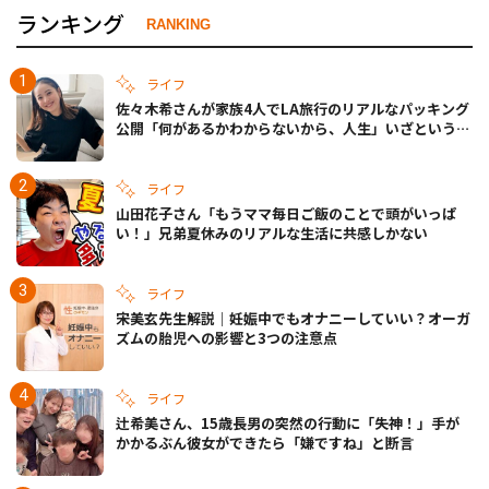
ランキング
RANKING
ライフ
佐々木希さんが家族4人でLA旅行のリアルなパッキング
公開「何があるかわからないから、人生」いざというと
きの備えも
ライフ
山田花子さん「もうママ毎日ご飯のことで頭がいっぱ
い！」兄弟夏休みのリアルな生活に共感しかない
ライフ
宋美玄先生解説｜妊娠中でもオナニーしていい？オーガ
ズムの胎児への影響と3つの注意点
ライフ
辻希美さん、15歳長男の突然の行動に「失神！」手が
かかるぶん彼女ができたら「嫌ですね」と断言