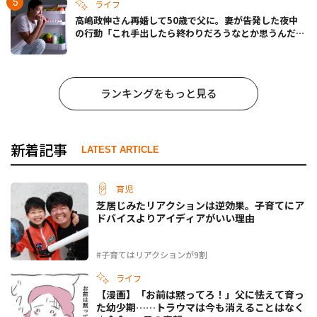
ライフ
高嶋政伸さん再婚して50歳で父に。妻が告発した夜中
の行動「これ手出したら終わりだろうなとか思うんだけ
ども……」
ランキングをもっと見る
新着記事
LATEST ARTICLE
育児
芝居じみたリアクションは逆効果。子育てにア
ドバイスよりアイディアがいい理由
#子育てはリアクションが9割
ライフ
【漫画】「お前は黙ってろ！」父に怯えて育っ
た幼少期……トラウマは今も消えることはなく