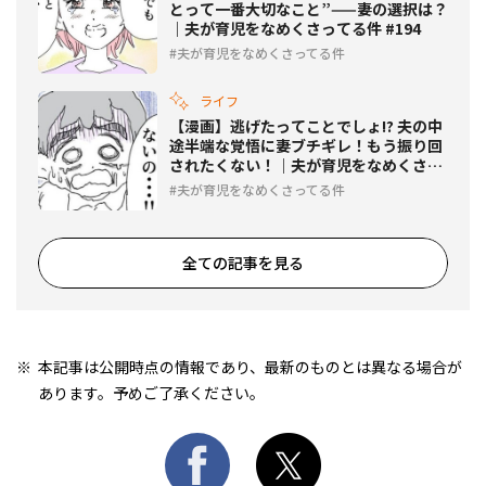
とって一番大切なこと”——妻の選択は？
｜夫が育児をなめくさってる件 #194
夫が育児をなめくさってる件
ライフ
【漫画】逃げたってことでしょ!? 夫の中
途半端な覚悟に妻ブチギレ！もう振り回
されたくない！｜夫が育児をなめくさっ
てる件 #193
夫が育児をなめくさってる件
全ての記事を見る
本記事は公開時点の情報であり、最新のものとは異なる場合が
あります。予めご了承ください。