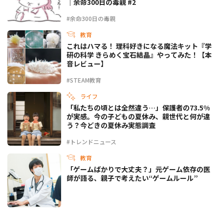
｜余命300日の毒親 #2
#余命300日の毒親
教育
これはハマる！ 理科好きになる魔法キット『学
研の科学 きらめく宝石結晶』やってみた！【本
音レビュー】
#STEAM教育
ライフ
「私たちの頃とは全然違う…」保護者の73.5%
が実感。今の子どもの夏休み、親世代と何が違
う？今どきの夏休み実態調査
#トレンドニュース
教育
「ゲームばかりで大丈夫？」元ゲーム依存の医
師が語る、親子で考えたい“ゲームルール”