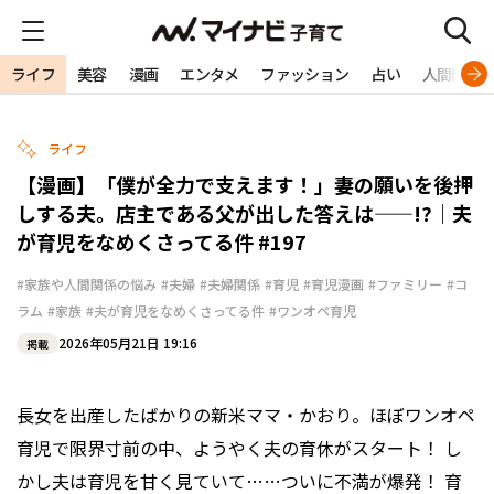
ライフ
美容
漫画
エンタメ
ファッション
占い
人間関係
ライフ
【漫画】「僕が全力で支えます！」妻の願いを後押
しする夫。店主である父が出した答えは——!?｜夫
が育児をなめくさってる件 #197
#家族や人間関係の悩み
#夫婦
#夫婦関係
#育児
#育児漫画
#ファミリー
#コ
ラム
#家族
#夫が育児をなめくさってる件
#ワンオペ育児
2026年05月21日 19:16
掲載
長女を出産したばかりの新米ママ・かおり。ほぼワンオペ
育児で限界寸前の中、ようやく夫の育休がスタート！ し
かし夫は育児を甘く見ていて……ついに不満が爆発！ 育