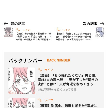
前の記事
次の記事
ライフ
ライフ
【漫画】赤子を抱えて料理修行!? 娘
【漫画】「覚悟しろよ」父の助言を
の無茶な願いに戸惑う両親、そこで
胸に、離婚寸前だった夫婦が前へ進
夫が思わぬ行動に!?｜夫が育児をな
み始める｜夫が育児をなめくさって
めくさってる件 #196
る件 #198
バックナンバー
BACK NUMBER
ライフ
【漫画】「もう揺れたくない」夫と娘、
家族3人の再出発——妻が下した“驚きの
決断”とは!?｜夫が育児をなめくさって
る件 #195
夫が育児をなめくさってる件
ライフ
【漫画】別居中、何度も考えた“家族に