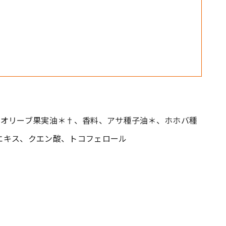
、オリーブ果実油＊†、香料、アサ種子油＊、ホホバ種
エキス、クエン酸、トコフェロール