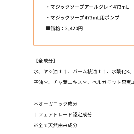
・マジックソープアールグレイ473mL
・マジックソープ473mL用ポンプ
■価格：2,420円
【全成分】
水、ヤシ油＊†、パーム核油＊†、水酸化K
子油＊、チャ葉エキス＊、ベルガモット果実
＊オーガニック成分
†フェアトレード認定成分
※全て天然由来成分