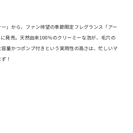
#共働き夫婦のセブンルール
#共働
ナー」から、ファン待望の季節限定フレグランス「アー
日に発売。天然由来100％のクリーミーな泡が、毛穴の
ビーニュース
#マタニティニュース
大容量かつポンプ付きという実用性の高さは、忙しいマ
はず！