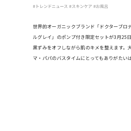
#トレンドニュース
#スキンケア
#お風呂
#ワンオペ育児
#コミックエッセイ
世界的オーガニックブランド「ドクターブロ
ルグレイ」のポンプ付き限定セットが3月25
#渡邊大地の令和的ワーパパ道
#ベ
黒ずみをオフしながら肌のキメを整えます。
マ・パパのバスタイムにとってもありがたい