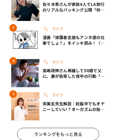
佐々木希さんが家族4人でLA旅行
のリアルなパッキング公開「何が
あるかわからないから、人生」い
ざというときの備えも
ライフ
漫画「保護者支援もアンタ達の仕
事でしょ？」をイッキ読み！（右
タップ＞で読める！）
ライフ
高嶋政伸さん再婚して50歳で父
に。妻が告発した夜中の行動「こ
れ手出したら終わりだろうなとか
思うんだけども……」
ライフ
宋美玄先生解説｜妊娠中でもオナ
ニーしていい？オーガズムの胎児
への影響と3つの注意点
ランキングをもっと見る