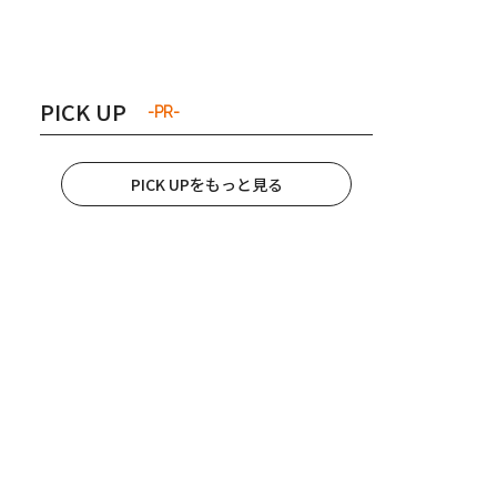
き夫婦
#産休
#育休
PICK UP
-PR-
PICK UPをもっと見る