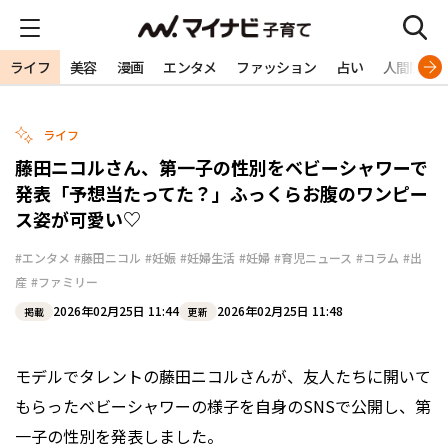
ライフ
美容
漫画
エンタメ
ファッション
占い
人間関係
ライフ
藤田ニコルさん、第一子の性別をベビーシャワーで
発表「予想当たってた？」ふっくらお腹のワンピー
ス姿が可愛い♡
#エンタメ
#藤田ニコル
#妊娠
#妊婦生活
#妊婦
#育児ニュース
#コラム
#出
産
#ファミリー
2026年02月25日 11:44
2026年02月25日 11:48
掲載
更新
モデルでタレントの藤田ニコルさんが、友人たちに開いて
もらったベビーシャワーの様子を自身のSNSで公開し、第
一子の性別を発表しました。