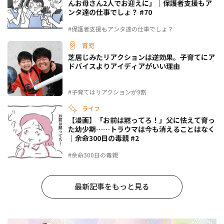
んお母さん2人でお迎えに」｜保護者支援もア
ンタ達の仕事でしょ？ #70
#保護者支援もアンタ達の仕事でしょ？
育児
芝居じみたリアクションは逆効果。子育てにア
ドバイスよりアイディアがいい理由
#子育てはリアクションが9割
ライフ
【漫画】「お前は黙ってろ！」父に怯えて育っ
た幼少期……トラウマは今も消えることはなく
｜余命300日の毒親 #2
#余命300日の毒親
最新記事をもっと見る