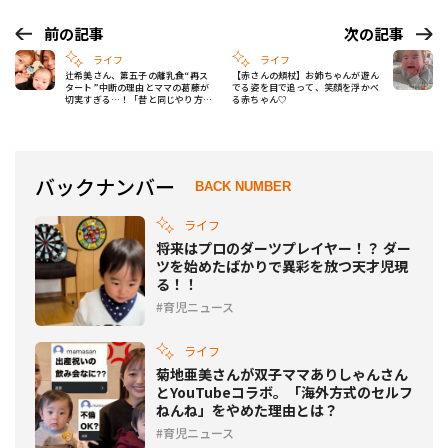
前の記事
次の記事
ライフ
ライフ
辻希美さん、第五子の離乳食“再ス
【赤さんの頬杖】お姉ちゃんが遊ん
タート”中断の理由とママの葛藤が
でる姿を目で追って、笑顔を浮かべ
切実すぎる…！「昔と同じやり方は
る赤ちゃん♡
ちょっと難しいよね」
バックナンバー
BACK NUMBER
ライフ
将来はプロのダーツプレイヤー！？ ダー
ツを始めたばかりで異彩を放つ天才児現
る！！
育児ニュース
ライフ
菊地亜美さんが双子ママありしゃんさん
とYouTubeコラボ。「海外方式のセルフ
ねんね」をやめた理由とは？
育児ニュース