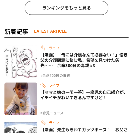
ランキングをもっと見る
新着記事
LATEST ARTICLE
ライフ
【漫画】「俺には介護なんて必要ない！」憎き
父の介護問題に悩む私。希望を見つけた矢
先……｜余命300日の毒親 #3
#余命300日の毒親
ライフ
【ママと娘の一問一答】一歳児の自己紹介が、
イチイチかわいすぎるんですけど！
#育児ニュース
ライフ
【漫画】先生も思わずガッツポーズ！「お父さ