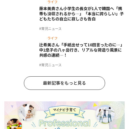
ライフ
藤本美貴さん小学生の長女が1人で韓国へ「携
帯も没収されるから…」「本当に誇らしい」子
どもたちの自立に寂しさも告白
#育児ニュース
ライフ
辻希美さん「手紙出せって10回言ったのに…」
中2息子の八ヶ岳行き、リアルな荷造り風景に
共感の連続…！
#育児ニュース
最新記事をもっと見る