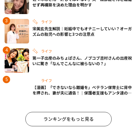
せず再構築を決めた理由を明かす
ライフ
宋美玄先生解説｜妊娠中でもオナニーしていい？オーガ
ズムの胎児への影響と3つの注意点
ライフ
第一子出産のみちょぱさん、ノブコブ吉村さんの出産祝
いに驚き「なんでこんなに被らないの？」
ライフ
【漫画】「できないなら離婚を」ベテラン保育士に背中
を押され、妻が夫に通告！｜保護者支援もアンタ達の仕
事でしょ？ #65
ランキングをもっと見る