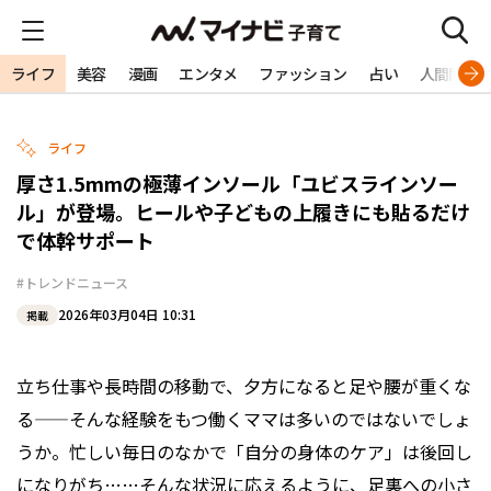
ライフ
美容
漫画
エンタメ
ファッション
占い
人間関係
ライフ
厚さ1.5mmの極薄インソール「ユビスラインソー
ル」が登場。ヒールや子どもの上履きにも貼るだけ
で体幹サポート
#トレンドニュース
2026年03月04日 10:31
掲載
立ち仕事や長時間の移動で、夕方になると足や腰が重くな
る——そんな経験をもつ働くママは多いのではないでしょ
うか。忙しい毎日のなかで「自分の身体のケア」は後回し
になりがち……そんな状況に応えるように、足裏への小さ