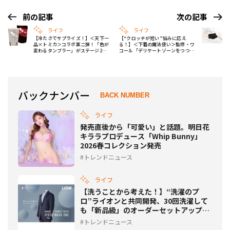
前の記事
次の記事
ライフ
ライフ
【冷たさでサプライズ！】＜天下一
【“クロッチが短い”悩みに応え
品×トミカ＞コラボ第二弾！「色が
る！】＜下着の魔法使い＞監修・ワ
変わるタンブラー」がステージ2に
コール「デリケートゾーンをつつみ
登場！
こむショーツ」新発売！
バックナンバー
BACK NUMBER
ライフ
発売直後から「可愛い」と話題。明日花
キララプロデュース「Whip Bunny」
2026春コレクション発売
トレンドニュース
ライフ
【洗うことから考えた！】“洗濯のプ
ロ”ライオンと共同開発、30回洗濯して
も「新品級」のオーダーセットアップが
誕生！
トレンドニュース