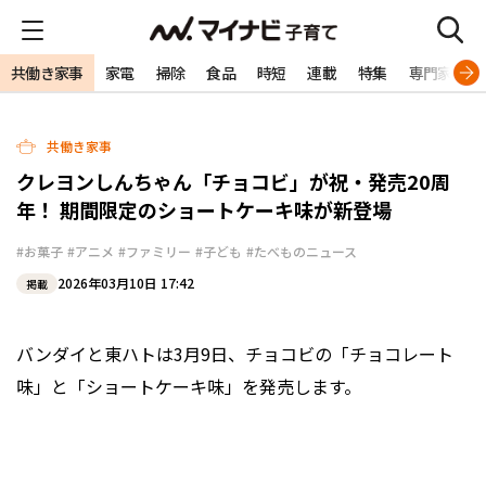
共働き家事
家電
掃除
食品
時短
連載
特集
専門家
共働き家事
クレヨンしんちゃん「チョコビ」が祝・発売20周
年！ 期間限定のショートケーキ味が新登場
#お菓子
#アニメ
#ファミリー
#子ども
#たべものニュース
2026年03月10日 17:42
掲載
バンダイと東ハトは3月9日、チョコビの「チョコレート
味」と「ショートケーキ味」を発売します。