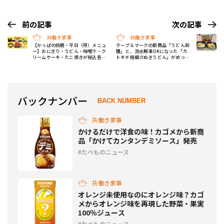
前の記事
次の記事
共働き家事
共働き家事
【かっぱの挑戦・平日（得）メニュ
テーブルマークの新商品「うどん和
ー】おにぎり・うどん・味噌汁・ク
膳」と、流水解凍OKになった「カ
リームケーキ・たこ焼きが税込各90
トキチ極細さぬきうどん」がめっち
円に！
ゃ便利！【試食会レポ】
バックナンバー
BACK NUMBER
共働き家事
かけるだけで洋食の味！カゴメから新商
品「かけてカンタンデミソース」発売
たべものニュース
共働き家事
オレンジ未使用なのにオレンジ味？カゴ
メからオレンジ味を再現した野菜・果実
100％ジュース
たべものニュース