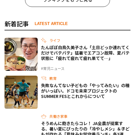
新着記事
LATEST ARTICLE
ライフ
たんぽぽ白鳥久美子さん「土日どっか連れてく
だけでバテバテ」猛暑でエアコン故障、夏バテ
状態に「疲れて疲れて疲れ果てて…」
#育児ニュース
教育
失敗なんてない――子どもの「やってみたい」の種
がいっぱい。ドコモ未来プロジェクトの
SUMMER FESとこれからについて
共働き家事
そうめんに飽きたらコレ！ JA全農が提案す
る、暑い夏にぴったりの「冷やしメシ」＆子ど
もが作れる「夏休みお留守番ランチ」各3選