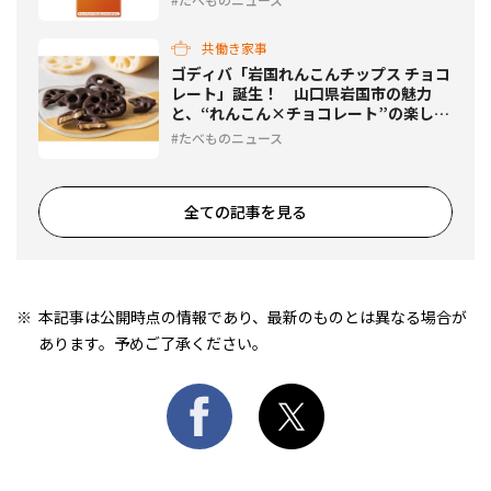
共働き家事
ゴディバ「岩国れんこんチップス チョコ
レート」誕生！ 山口県岩国市の魅力
と、“れんこん×チョコレート”の楽しさ
を全国に！
たべものニュース
全ての記事を見る
本記事は公開時点の情報であり、最新のものとは異なる場合が
あります。予めご了承ください。