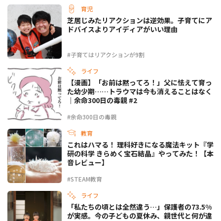
育児
芝居じみたリアクションは逆効果。子育てにア
ドバイスよりアイディアがいい理由
#子育てはリアクションが9割
ライフ
【漫画】「お前は黙ってろ！」父に怯えて育っ
た幼少期……トラウマは今も消えることはなく
｜余命300日の毒親 #2
#余命300日の毒親
教育
これはハマる！ 理科好きになる魔法キット『学
研の科学 きらめく宝石結晶』やってみた！【本
音レビュー】
#STEAM教育
ライフ
「私たちの頃とは全然違う…」保護者の73.5%
が実感。今の子どもの夏休み、親世代と何が違