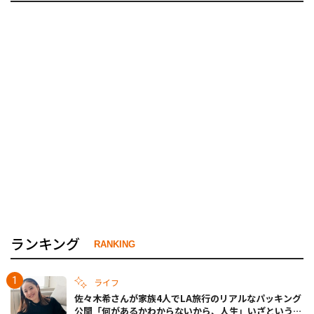
ランキング
RANKING
ライフ
佐々木希さんが家族4人でLA旅行のリアルなパッキング
公開「何があるかわからないから、人生」いざというと