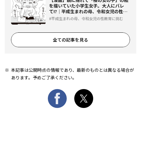
【漫画】親に隠れて「裸の女の子」の絵
を描いていた小学生女子。大人にバレ
て!?｜平成生まれの母、令和女児の性教
育に挑む #2
平成生まれの母、令和女児の性教育に挑む
全ての記事を見る
本記事は公開時点の情報であり、最新のものとは異なる場合が
あります。予めご了承ください。