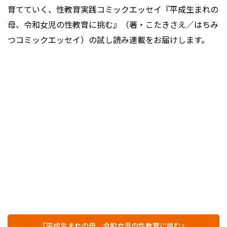
育てていく、性教育実践コミックエッセイ『平成生まれの
母、令和女児の性教育に挑む』（著・こたきさえ／はちみ
つコミックエッセイ）の試し読み連載をお届けします。
『平成生まれの母、令和女児の性教育に挑む』