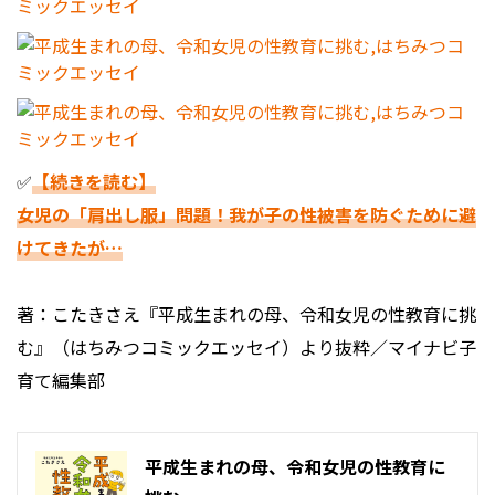
✅
【続きを読む】
女児の「肩出し服」問題！我が子の性被害を防ぐために避
けてきたが…
著：こたきさえ『平成生まれの母、令和女児の性教育に挑
む』（はちみつコミックエッセイ）より抜粋／マイナビ子
育て編集部
平成生まれの母、令和女児の性教育に