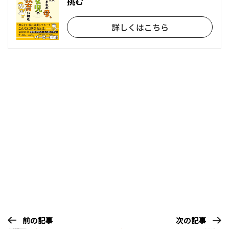
挑む
詳しくはこちら
前の記事
次の記事