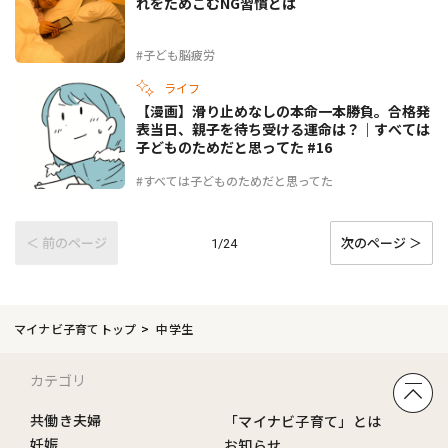
れをためこむNG習慣とは
#子ども脳疲労
ライフ
【漫画】滑り止めなしの本命一本勝負。合格発
表当日、親子を待ち受ける運命は？｜すべては
子どものためだと思ってた #16
#すべては子どものためだと思ってた
＜ 前のページ
次のページ ＞
1/24
マイナビ子育てトップ
中学生
カテゴリ
共働き夫婦
「マイナビ子育て」とは
妊娠
お知らせ