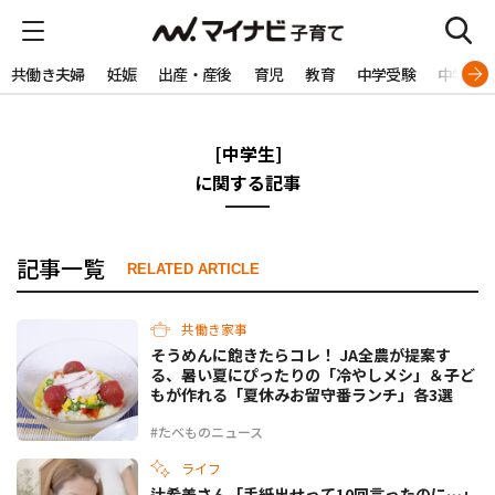
共働き夫婦
妊娠
出産・産後
育児
教育
中学受験
中学生
[中学生]
に関する記事
記事一覧
RELATED ARTICLE
共働き家事
そうめんに飽きたらコレ！ JA全農が提案す
る、暑い夏にぴったりの「冷やしメシ」＆子ど
もが作れる「夏休みお留守番ランチ」各3選
#たべものニュース
ライフ
辻希美さん「手紙出せって10回言ったのに…」