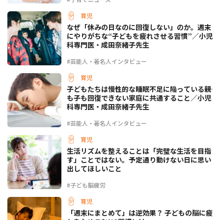
育児
なぜ「休みの日なのに回復しない」のか。週末
にやりがちな“子どもを疲れさせる習慣”／小児
科専門医・成田奈緒子先生
#芸能人・著名人インタビュー
育児
子どもたちは慢性的な睡眠不足に陥っている――親
も子も回復できない家庭に共通すること／小児
科専門医・成田奈緒子先生
#芸能人・著名人インタビュー
育児
生活リズムを整えることは「完璧な生活を目指
す」ことではない。予定通り動けない日に思い
出してほしいこと
#子ども脳疲労
育児
「週末にまとめて」は逆効果？ 子どもの脳に疲