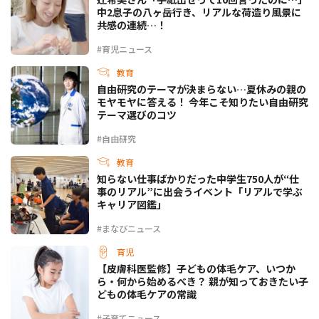
中2息子の八ヶ岳行き、リアルな荷造り風景に
共感の連続…！
#育児ニュース
教育
自由研究のテーマが決まらない…夏休みの親の
モヤモヤに答える！ 今年こそ知りたい自由研究
テーマ選びのコツ
#自由研究
教育
知らない仕事ばかりだった――中学生750人が“仕
事のリアル”に出会うイベント「リアルで学ぶ
キャリア図鑑」
#まなびニュース
育児
【皮膚科医監修】子どもの体毛ケア、いつか
ら・何から始めるべき？ 親が知っておきたい子
どもの体毛ケアの常識
#子育てニュース