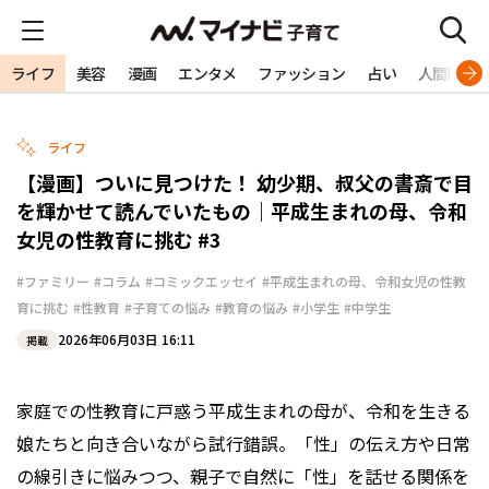
ライフ
美容
漫画
エンタメ
ファッション
占い
人間関係
ライフ
【漫画】ついに見つけた！ 幼少期、叔父の書斎で目
を輝かせて読んでいたもの｜平成生まれの母、令和
女児の性教育に挑む #3
#ファミリー
#コラム
#コミックエッセイ
#平成生まれの母、令和女児の性教
育に挑む
#性教育
#子育ての悩み
#教育の悩み
#小学生
#中学生
2026年06月03日 16:11
掲載
家庭での性教育に戸惑う平成生まれの母が、令和を生きる
娘たちと向き合いながら試行錯誤。「性」の伝え方や日常
の線引きに悩みつつ、親子で自然に「性」を話せる関係を