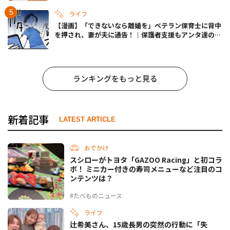
ライフ
【漫画】「できないなら離婚を」ベテラン保育士に背中
を押され、妻が夫に通告！｜保護者支援もアンタ達の仕
事でしょ？ #65
ランキングをもっと見る
新着記事
LATEST ARTICLE
おでかけ
スシローがトヨタ「GAZOO Racing」と初コラ
ボ！ ミニカー付きの寿司メニューなど注目のコ
ンテンツは？
#たべものニュース
ライフ
辻希美さん、15歳長男の突然の行動に「失