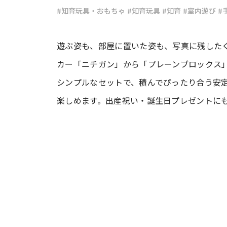
#知育玩具・おもちゃ
#知育玩具
#知育
#室内遊び
#
#ワンオペ育児
#コミックエッセイ
遊ぶ姿も、部屋に置いた姿も、写真に残したく
カー「ニチガン」から「プレーンブロックス」
#渡邊大地の令和的ワーパパ道
#ベ
シンプルなセットで、積んでぴったり合う安
楽しめます。出産祝い・誕生日プレゼントに