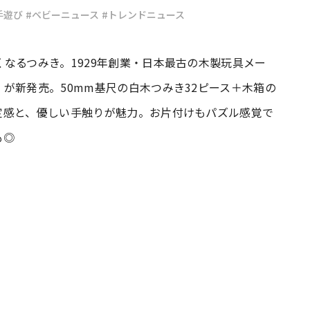
手遊び
#ベビーニュース
#トレンドニュース
#共働き夫婦のセブンルール
#共働
なるつみき。1929年創業・日本最古の木製玩具メー
が新発売。50mm基尺の白木つみき32ピース＋木箱の
ビーニュース
#マタニティニュース
定感と、優しい手触りが魅力。お片付けもパズル感覚で
も◎