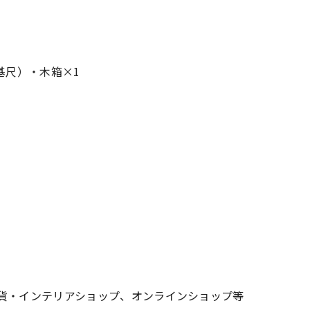
基尺）・木箱×1
雑貨・インテリアショップ、オンラインショップ等