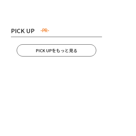
き夫婦
#産休
#育休
PICK UP
-PR-
PICK UPをもっと見る