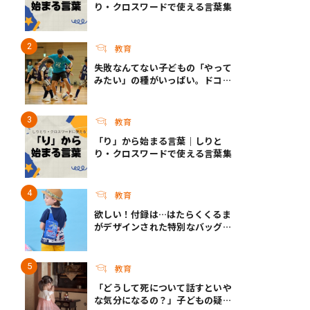
り・クロスワードで使える言葉集
教育
失敗なんてない――子どもの「やって
みたい」の種がいっぱい。ドコモ
未来プロジェクトのSUMMER
FESとこれからについて
教育
「り」から始まる言葉｜しりと
り・クロスワードで使える言葉集
教育
欲しい！付録は…はたらくくるま
がデザインされた特別なバッグ！
『最強のりものヒーローズ』9-
10月号発売
教育
「どうして死について話すといや
な気分になるの？」子どもの疑問