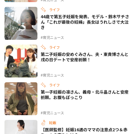
ライフ
44歳で第五子妊娠を発表、モデル・鈴木サチさ
ん「これが最後の妊婦」長女はうれしさで大泣
き
#育児ニュース
ライフ
第二子妊娠の安めぐみさん、夫・東貴博さんと
戌の日デートで安産祈願！
#育児ニュース
ライフ
第一子妊娠の凛さん、義母・北斗晶さんと安産
祈願。お腹もぽっこり
#育児ニュース
妊娠
【医師監修】妊娠16週のママの注意点2つ＆赤