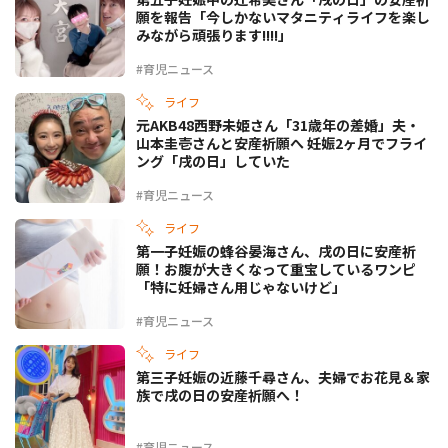
願を報告「今しかないマタニティライフを楽し
みながら頑張ります!!!!」
#育児ニュース
ライフ
元AKB48西野未姫さん「31歳年の差婚」夫・
山本圭壱さんと安産祈願へ 妊娠2ヶ月でフライ
ング「戌の日」していた
#育児ニュース
ライフ
第一子妊娠の蜂谷晏海さん、戌の日に安産祈
願！お腹が大きくなって重宝しているワンピ
「特に妊婦さん用じゃないけど」
#育児ニュース
ライフ
第三子妊娠の近藤千尋さん、夫婦でお花見＆家
族で戌の日の安産祈願へ！
#育児ニュース