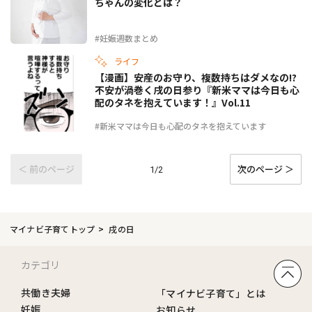
ちゃんの変化とは？
#妊娠週数まとめ
ライフ
【漫画】安産のお守り、複数持ちはダメなの!?
不安が渦巻く戌の日参り『新米ママは今日も心
配のタネを抱えています！』Vol.11
#新米ママは今日も心配のタネを抱えています
＜ 前のページ
次のページ ＞
1/2
マイナビ子育てトップ
戌の日
カテゴリ
共働き夫婦
「マイナビ子育て」とは
妊娠
お知らせ