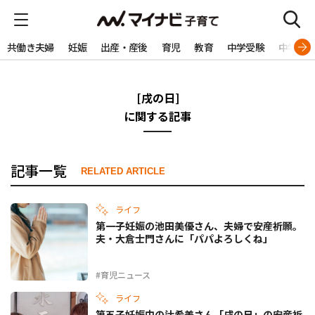
共働き夫婦
妊娠
出産・産後
育児
教育
中学受験
中学生
[戌の日]
に関する記事
記事一覧
RELATED ARTICLE
ライフ
第一子妊娠の池田美優さん、夫婦で安産祈願。
夫・大倉士門さんに「パパよろしくね」
#育児ニュース
ライフ
第五子妊娠中の辻希美さん「戌の日」の安産祈