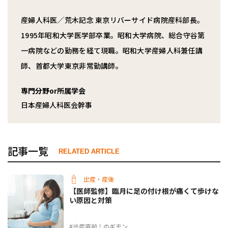
産婦人科医／荒木記念 東京リバーサイド病院産科部長。
1995年昭和大学医学部卒業。昭和大学病院、総合守谷第
一病院などの勤務を経て現職。昭和大学産婦人科兼任講
師、首都大学東京非常勤講師。
専門分野or所属学会
日本産婦人科医会幹事
記事一覧
RELATED ARTICLE
出産・産後
【医師監修】臨月に足の付け根が痛くて歩けな
い原因と対策
#出産直前！のギモン