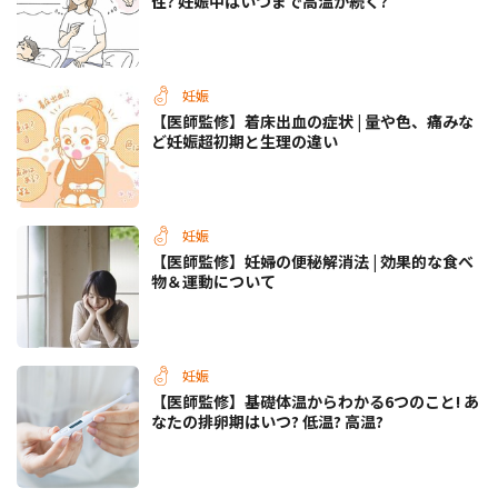
性? 妊娠中はいつまで高温が続く?
妊娠
【医師監修】着床出血の症状 | 量や色、痛みな
ど妊娠超初期と生理の違い
妊娠
【医師監修】妊婦の便秘解消法 | 効果的な食べ
物＆運動について
妊娠
【医師監修】基礎体温からわかる6つのこと! あ
なたの排卵期はいつ? 低温? 高温?