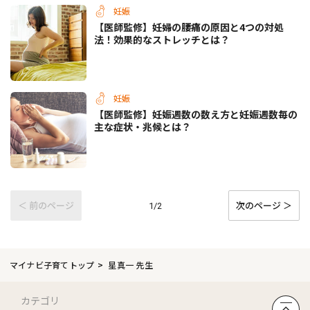
妊娠
【医師監修】妊婦の腰痛の原因と4つの対処
法！効果的なストレッチとは？
妊娠
【医師監修】妊娠週数の数え方と妊娠週数毎の
主な症状・兆候とは？
＜ 前のページ
次のページ ＞
1/2
マイナビ子育てトップ
星真一 先生
カテゴリ