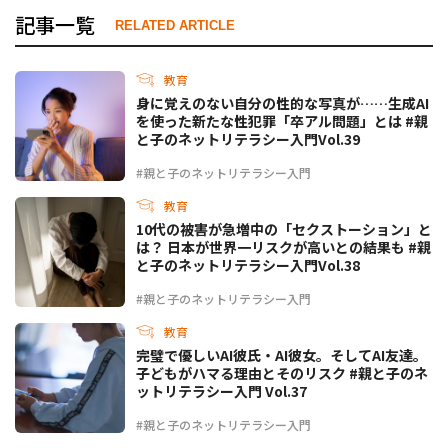
記事一覧
RELATED ARTICLE
教育
身に覚えのない自分の性的な写真が……生成AI
を使った新たな性犯罪「卒アル問題」とは #親
と子のネットリテラシー入門Vol.39
#親と子のネットリテラシー入門
教育
10代の被害が急増中の「セクストーション」と
は？ 日本が世界一リスクが高いとの結果も #親
と子のネットリテラシー入門Vol.38
#親と子のネットリテラシー入門
教育
完璧で優しいAI彼氏・AI彼女。そしてAI友達。
子どもがハマる理由とそのリスク #親と子のネ
ットリテラシー入門 Vol.37
#親と子のネットリテラシー入門