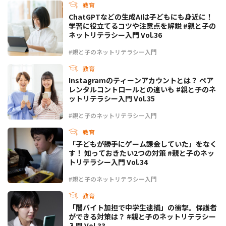
教育
ChatGPTなどの生成AIは子どもにも身近に！
学習に役立てるコツや注意点を解説 #親と子の
ネットリテラシー入門 Vol.36
#親と子のネットリテラシー入門
教育
Instagramのティーンアカウントとは？ ペア
レンタルコントロールとの違いも #親と子のネ
ットリテラシー入門 Vol.35
#親と子のネットリテラシー入門
教育
「子どもが勝手にゲーム課金していた」をなく
す！ 知っておきたい2つの対策 #親と子のネッ
トリテラシー入門 Vol.34
#親と子のネットリテラシー入門
教育
「闇バイト加担で中学生逮捕」の衝撃。保護者
ができる対策は？ #親と子のネットリテラシー
入門 Vol.33