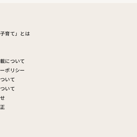
ビ子育て」とは
転載について
シーポリシー
について
について
わせ
訂正
覧