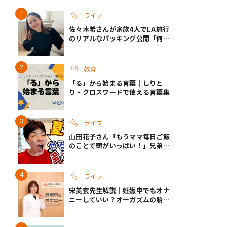
ライフ
佐々木希さんが家族4人でLA旅行
き夫婦
#産休
#育休
のリアルなパッキング公開「何が
あるかわからないから、人生」い
ざというときの備えも
教育
「る」から始まる言葉｜しりと
り・クロスワードで使える言葉集
ライフ
山田花子さん「もうママ毎日ご飯
のことで頭がいっぱい！」兄弟夏
休みのリアルな生活に共感しかな
い
ライフ
宋美玄先生解説｜妊娠中でもオナ
ニーしていい？オーガズムの胎児
への影響と3つの注意点