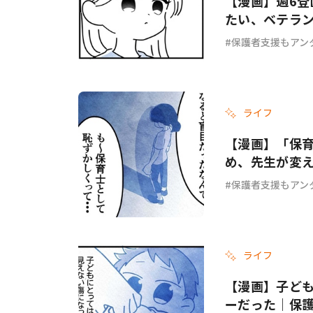
【漫画】週6
たい、ベテラ
しょ？ #64
保護者支援もアン
ライフ
【漫画】「保
め、先生が変
#63
保護者支援もアン
ライフ
【漫画】子ど
ーだった｜保護