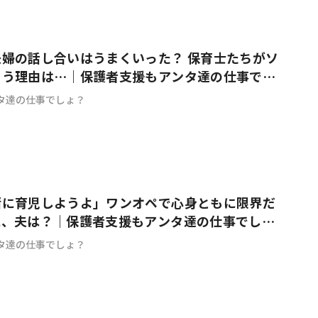
#共働き夫婦のセブンルール
#共働
婦の話し合いはうまくいった？ 保育士たちがソ
まう理由は…｜保護者支援もアンタ達の仕事でし
タ達の仕事でしょ？
ビーニュース
#マタニティニュース
緒に育児しようよ」ワンオペで心身ともに限界だ
に、夫は？｜保護者支援もアンタ達の仕事でし
タ達の仕事でしょ？