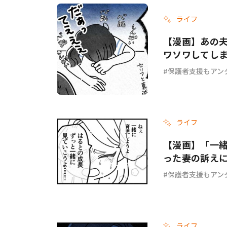
ライフ
#ワンオペ育児
#コミックエッセイ
【漫画】あの夫
ワソワしてし
ょ？ #69
保護者支援もアン
#渡邊大地の令和的ワーパパ道
#ベ
ライフ
【漫画】「一
った妻の訴え
ょ？ #67
保護者支援もアン
ライフ