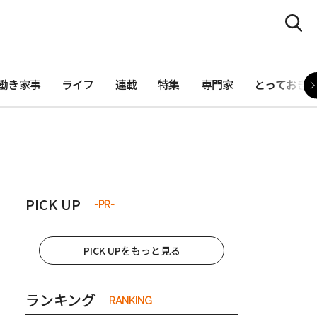
働き家事
ライフ
連載
特集
専門家
とっておき
PICK UP
-PR-
PICK UPをもっと見る
ランキング
RANKING