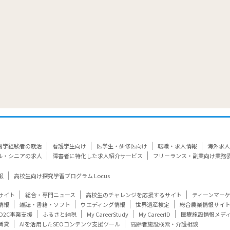
留学経験者の就活
看護学生向け
医学生・研修医向け
転職・求人情報
海外求人
ル・シニアの求人
障害者に特化した求人紹介サービス
フリーランス・副業向け業務
報
高校生向け探究学習プログラム Locus
サイト
総合・専門ニュース
高校生のチャレンジを応援するサイト
ティーンマー
情報
雑誌・書籍・ソフト
ウエディング情報
世界遺産検定
総合農業情報サイ
D2C事業支援
ふるさと納税
My CareerStudy
My CareerID
医療施設情報メデ
賃貸
AIを活用したSEOコンテンツ支援ツール
高齢者施設検索・介護相談