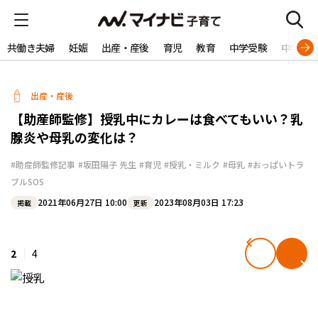
共働き夫婦
妊娠
出産・産後
育児
教育
中学受験
中学生
出産・産後
【助産師監修】授乳中にカレーは食べてもいい？乳
腺炎や母乳の変化は？
#助産師監修記事
#坂田陽子 先生
#育児
#授乳・ミルク
#母乳
#おっぱいトラ
ブルSOS
2021年06月27日 10:00
2023年08月03日 17:23
掲載
更新
2
4