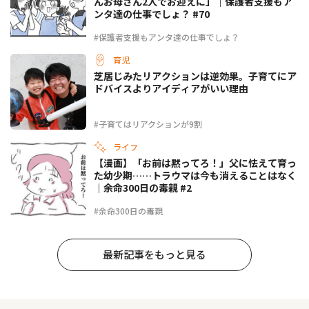
んお母さん2人でお迎えに」｜保護者支援もア
ンタ達の仕事でしょ？ #70
#保護者支援もアンタ達の仕事でしょ？
育児
芝居じみたリアクションは逆効果。子育てにア
ドバイスよりアイディアがいい理由
#子育てはリアクションが9割
ライフ
【漫画】「お前は黙ってろ！」父に怯えて育っ
た幼少期……トラウマは今も消えることはなく
｜余命300日の毒親 #2
#余命300日の毒親
最新記事をもっと見る