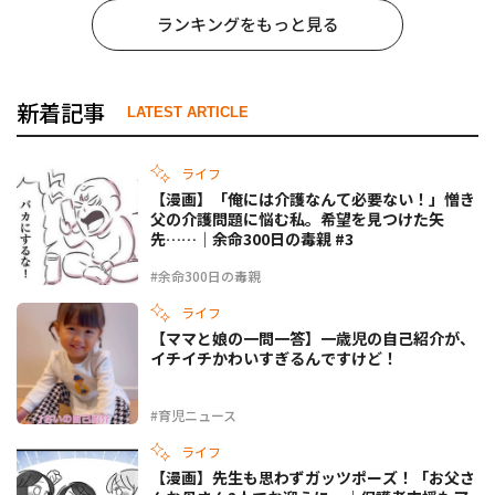
ランキングをもっと見る
新着記事
LATEST ARTICLE
ライフ
【漫画】「俺には介護なんて必要ない！」憎き
父の介護問題に悩む私。希望を見つけた矢
先……｜余命300日の毒親 #3
#余命300日の毒親
ライフ
【ママと娘の一問一答】一歳児の自己紹介が、
イチイチかわいすぎるんですけど！
#育児ニュース
ライフ
【漫画】先生も思わずガッツポーズ！「お父さ