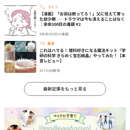
ライフ
【漫画】「お前は黙ってろ！」父に怯えて育っ
た幼少期……トラウマは今も消えることはなく
｜余命300日の毒親 #2
#余命300日の毒親
教育
これはハマる！ 理科好きになる魔法キット『学
研の科学 きらめく宝石結晶』やってみた！【本
音レビュー】
#STEAM教育
最新記事をもっと見る