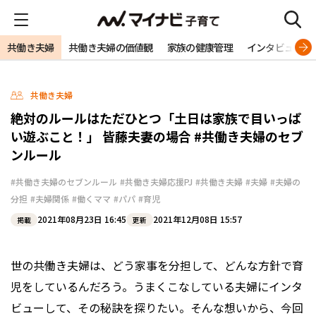
共働き夫婦
共働き夫婦の価値観
家族の健康管理
インタビュー
共働き夫婦
絶対のルールはただひとつ「土日は家族で目いっぱ
い遊ぶこと！」 皆藤夫妻の場合 #共働き夫婦のセブ
ンルール
#共働き夫婦のセブンルール
#共働き夫婦応援PJ
#共働き夫婦
#夫婦
#夫婦の
分担
#夫婦関係
#働くママ
#パパ
#育児
2021年08月23日 16:45
2021年12月08日 15:57
掲載
更新
世の共働き夫婦は、どう家事を分担して、どんな方針で育
児をしているんだろう。うまくこなしている夫婦にインタ
ビューして、その秘訣を探りたい。そんな想いから、今回