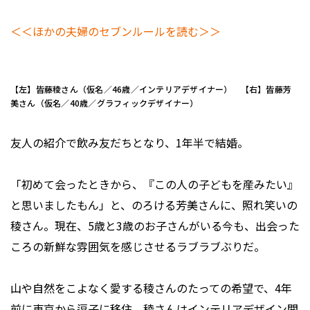
＜＜ほかの夫婦のセブンルールを読む＞＞
【左】皆藤稜さん（仮名／46歳／インテリアデザイナー） 【右】皆藤芳
美さん（仮名／40歳／グラフィックデザイナー）
友人の紹介で飲み友だちとなり、1年半で結婚。
「初めて会ったときから、『この人の子どもを産みたい』
と思いましたもん」と、のろける芳美さんに、照れ笑いの
稜さん。現在、5歳と3歳のお子さんがいる今も、出会った
ころの新鮮な雰囲気を感じさせるラブラブぶりだ。
山や自然をこよなく愛する稜さんのたっての希望で、4年
前に東京から逗子に移住。稜さんはインテリアデザイン関