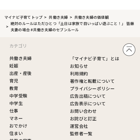
マイナビ子育てトップ
共働き夫婦
共働き夫婦の価値観
絶対のルールはただひとつ「土日は家族で目いっぱい遊ぶこと！」 皆藤
夫妻の場合 #共働き夫婦のセブンルール
カテゴリ
共働き夫婦
「マイナビ子育て」とは
妊娠
お知らせ
出産・産後
利用規約
育児
著作権と転載について
教育
プライバシーポリシー
中学受験
広告出稿について
中学生
広告表示について
仕事
お問い合わせ
マネー
お詫びと訂正
おでかけ
運営会社
住まい
監修者一覧