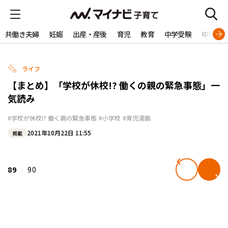
共働き夫婦
妊娠
出産・産後
育児
教育
中学受験
中学生
ライフ
【まとめ】「学校が休校!? 働くの親の緊急事態」一
気読み
#学校が休校!? 働く親の緊急事態
#小学校
#育児漫画
2021年10月22日 11:55
掲載
89
90