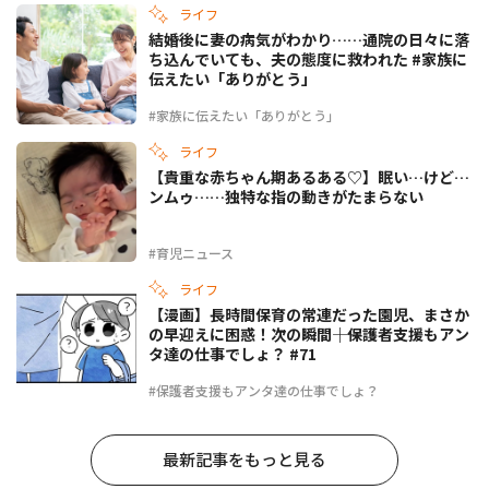
ライフ
結婚後に妻の病気がわかり……通院の日々に落
ち込んでいても、夫の態度に救われた #家族に
伝えたい「ありがとう」
#家族に伝えたい「ありがとう」
ライフ
【貴重な赤ちゃん期あるある♡】眠い…けど…
ンムゥ……独特な指の動きがたまらない
#育児ニュース
ライフ
【漫画】長時間保育の常連だった園児、まさか
の早迎えに困惑！次の瞬間――｜保護者支援もアン
タ達の仕事でしょ？ #71
#保護者支援もアンタ達の仕事でしょ？
最新記事をもっと見る