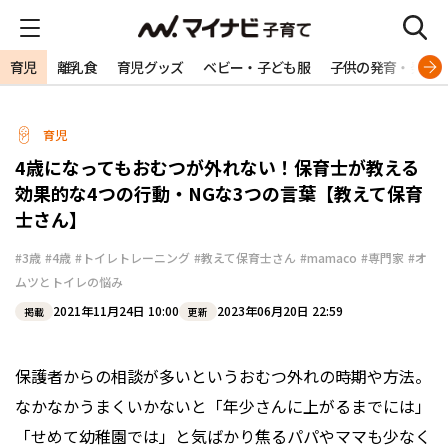
育児
離乳食
育児グッズ
ベビー・子ども服
子供の発育・発達
育児
4歳になってもおむつが外れない！保育士が教える
効果的な4つの行動・NGな3つの言葉【教えて保育
士さん】
#3歳
#4歳
#トイレトレーニング
#教えて保育士さん
#mamaco
#専門家
#オ
ムツとトイレの悩み
2021年11月24日 10:00
2023年06月20日 22:59
掲載
更新
保護者からの相談が多いというおむつ外れの時期や方法。
なかなかうまくいかないと「年少さんに上がるまでには」
「せめて幼稚園では」と気ばかり焦るパパやママも少なく