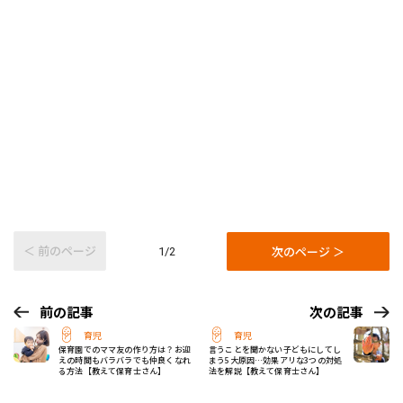
＜ 前のページ
次のページ ＞
1/2
前の記事
次の記事
育児
育児
保育園でのママ友の作り方は？お迎
言うことを聞かない子どもにしてし
えの時間もバラバラでも仲良くなれ
まう5大原因…効果アリな3つの対処
る方法【教えて保育士さん】
法を解説【教えて保育士さん】