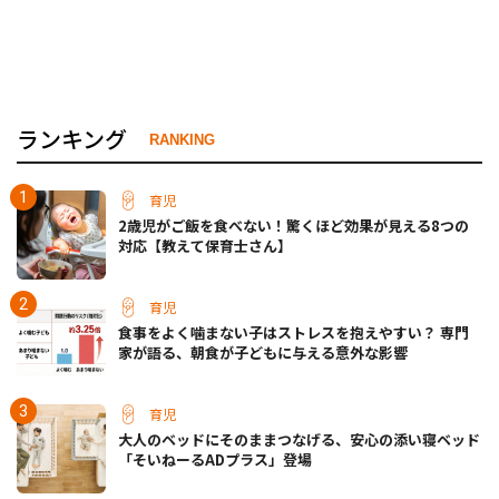
ランキング
RANKING
育児
2歳児がご飯を食べない！驚くほど効果が見える8つの
対応【教えて保育士さん】
育児
食事をよく噛まない子はストレスを抱えやすい？ 専門
家が語る、朝食が子どもに与える意外な影響
育児
大人のベッドにそのままつなげる、安心の添い寝ベッド
「そいねーるADプラス」登場