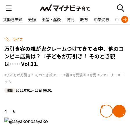
共働き夫婦
妊娠
出産・産後
育児
教育
中学受験
中学生
ライフ
万引き客の親が鬼クレームつけてきてる中、他のコ
ンビニ店員は？『子どもが万引き！ そのとき親
は…… Vol.11』
#子どもが万引き！ そのとき親は……
#親
#育児漫画
#育児
#ファミリー
#コ
ラム
2022年01月25日 06:01
掲載
4
6