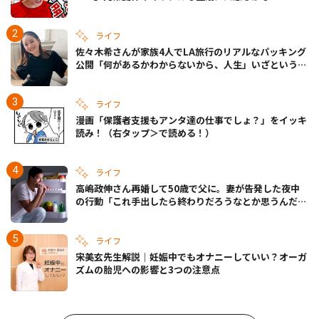
ライフ
佐々木希さんが家族4人でLA旅行のリアルなパッキング
公開「何があるかわからないから、人生」いざというと
きの備えも
ライフ
漫画「保護者支援もアンタ達の仕事でしょ？」をイッキ
読み！（右タップ＞で読める！）
ライフ
高嶋政伸さん再婚して50歳で父に。妻が告発した夜中
の行動「これ手出したら終わりだろうなとか思うんだけ
ども……」
ライフ
宋美玄先生解説｜妊娠中でもオナニーしていい？オーガ
ズムの胎児への影響と3つの注意点