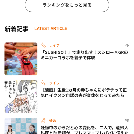
ランキングをもっと見る
新着記事
LATEST ARTICLE
ライフ
PR
「SUSHIGO！」で走り出す！スシロー×GRの
ミニカーコラボを親子で体験
ライフ
【漫画】生後1カ月の赤ちゃんにポテチって正
気!? イクメン自認の夫が育休をとってみたら
妊娠
PR
妊娠中のからだと心の変化を、二人で。産婦人
科医と助産師が、プレママ・プレパパに伝えた