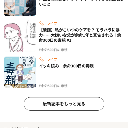
いこと
ライフ
【漫画】私がこいつのケアを？ モラハラに暴
力……大嫌いな父が余命1年と宣告される｜余
命300日の毒親 #1
#余命300日の毒親
ライフ
イッキ読み｜余命300日の毒親
#余命300日の毒親
最新記事をもっと見る