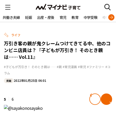
共働き夫婦
妊娠
出産・産後
育児
教育
中学受験
中学生
ライフ
万引き客の親が鬼クレームつけてきてる中、他のコ
ンビニ店員は？『子どもが万引き！ そのとき親
は…… Vol.11』
#子どもが万引き！ そのとき親は……
#親
#育児漫画
#育児
#ファミリー
#コ
ラム
2022年01月25日 06:01
掲載
5
6