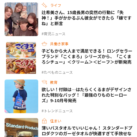
ライフ
辻希美さん、15歳長男の突然の行動に「失
神！」手がかかるぶん彼女ができたら「嫌です
ね」と断言
#育児ニュース
共働き家事
子どもから大人まで満足できる！ ロングセラー
ブランド「こくまろ」シリーズから、「こくま
ろシチュー」＜クリーム＞＜ビーフ＞が新発売
#たべものニュース
教育
欲しい！付録は…はたらくくるまがデザインさ
れた特別なバッグ！『最強のりものヒーロー
ズ』9-10月号発売
#トレンドニュース
住まい
薄いバスタオルでいいじゃん！ スタンダードプ
ロダクツのガーゼタオルが快適すぎて手放せな