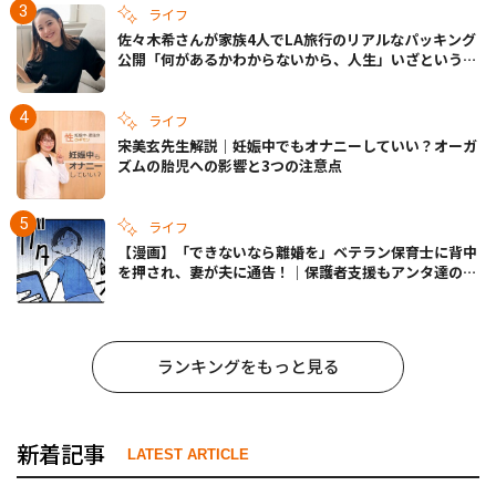
ライフ
佐々木希さんが家族4人でLA旅行のリアルなパッキング
公開「何があるかわからないから、人生」いざというと
きの備えも
ライフ
宋美玄先生解説｜妊娠中でもオナニーしていい？オーガ
ズムの胎児への影響と3つの注意点
ライフ
【漫画】「できないなら離婚を」ベテラン保育士に背中
を押され、妻が夫に通告！｜保護者支援もアンタ達の仕
事でしょ？ #65
ランキングをもっと見る
新着記事
LATEST ARTICLE