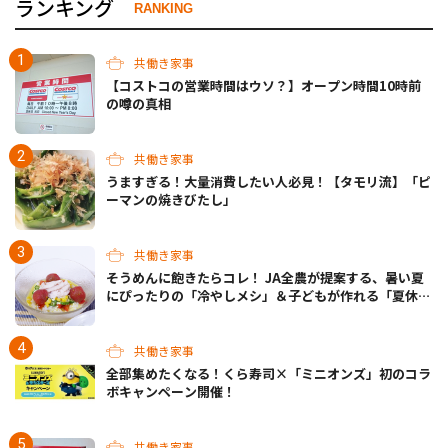
ランキング
RANKING
共働き家事
【コストコの営業時間はウソ？】オープン時間10時前
の噂の真相
共働き家事
うますぎる！大量消費したい人必見！【タモリ流】「ピ
ーマンの焼きびたし」
共働き家事
そうめんに飽きたらコレ！ JA全農が提案する、暑い夏
にぴったりの「冷やしメシ」＆子どもが作れる「夏休み
お留守番ランチ」各3選
共働き家事
全部集めたくなる！くら寿司×「ミニオンズ」初のコラ
ボキャンペーン開催！
共働き家事