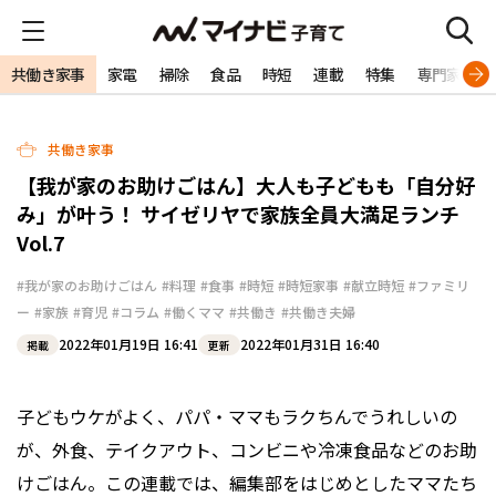
共働き家事
家電
掃除
食品
時短
連載
特集
専門家
共働き家事
【我が家のお助けごはん】大人も子どもも「自分好
み」が叶う！ サイゼリヤで家族全員大満足ランチ
Vol.7
#我が家のお助けごはん
#料理
#食事
#時短
#時短家事
#献立時短
#ファミリ
ー
#家族
#育児
#コラム
#働くママ
#共働き
#共働き夫婦
2022年01月19日 16:41
2022年01月31日 16:40
掲載
更新
子どもウケがよく、パパ・ママもラクちんでうれしいの
が、外食、テイクアウト、コンビニや冷凍食品などのお助
けごはん。この連載では、編集部をはじめとしたママたち