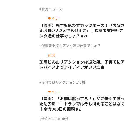
#育児ニュース
ライフ
【漫画】先生も思わずガッツポーズ！「お父さ
んお母さん2人でお迎えに」｜保護者支援もア
ンタ達の仕事でしょ？ #70
#保護者支援もアンタ達の仕事でしょ？
育児
芝居じみたリアクションは逆効果。子育てにア
ドバイスよりアイディアがいい理由
#子育てはリアクションが9割
ライフ
【漫画】「お前は黙ってろ！」父に怯えて育っ
た幼少期……トラウマは今も消えることはなく
｜余命300日の毒親 #2
#余命300日の毒親