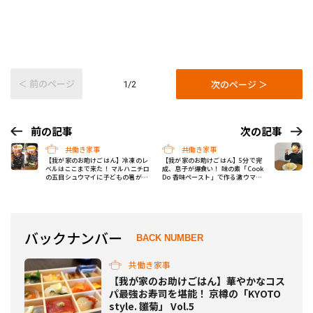
＜ 前のページ
次のページ ＞
1/2
前の記事
次の記事
共働き家事
共働き家事
【我が家のお助けごはん】冷凍のレ
【我が家のお助けごはん】5分で完
ベルはここまで来た！ マルハニチロ
成、息子が爆食い！ 味の素「Cook
の五目シュウマイに子どもの箸が止
Do 香味ペースト」で作る激ウマチ
まらない！ Vol.6
ャーハン Vol.8
バックナンバー
BACK NUMBER
共働き家事
【我が家のお助けごはん】華やかなコス
パ最強お寿司を堪能！ 京樽の「KYOTO
style. 雛菊」 Vol.5