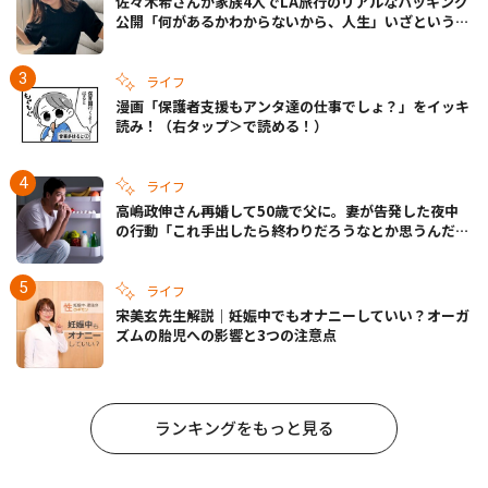
佐々木希さんが家族4人でLA旅行のリアルなパッキング
公開「何があるかわからないから、人生」いざというと
きの備えも
ライフ
漫画「保護者支援もアンタ達の仕事でしょ？」をイッキ
読み！（右タップ＞で読める！）
ライフ
高嶋政伸さん再婚して50歳で父に。妻が告発した夜中
の行動「これ手出したら終わりだろうなとか思うんだけ
ども……」
ライフ
宋美玄先生解説｜妊娠中でもオナニーしていい？オーガ
ズムの胎児への影響と3つの注意点
ランキングをもっと見る