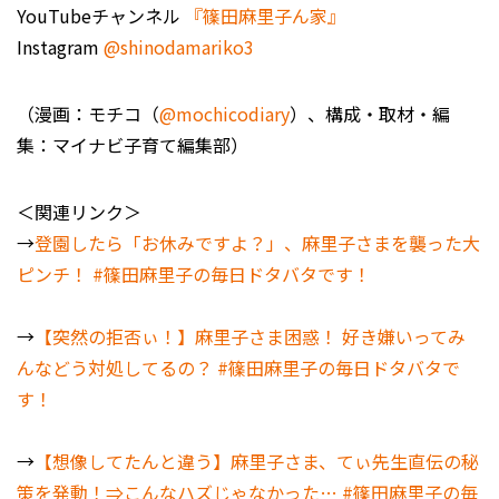
YouTubeチャンネル
『篠田麻里子ん家』
Instagram
@shinodamariko3
（漫画：モチコ（
@mochicodiary
）、構成・取材・編
集：マイナビ子育て編集部）
＜関連リンク＞
→
登園したら「お休みですよ？」、麻里子さまを襲った大
ピンチ！ #篠田麻里子の毎日ドタバタです！
→
【突然の拒否ぃ！】麻里子さま困惑！ 好き嫌いってみ
んなどう対処してるの？ #篠田麻里子の毎日ドタバタで
す！
→
【想像してたんと違う】麻里子さま、てぃ先生直伝の秘
策を発動！⇒こんなハズじゃなかった… #篠田麻里子の毎