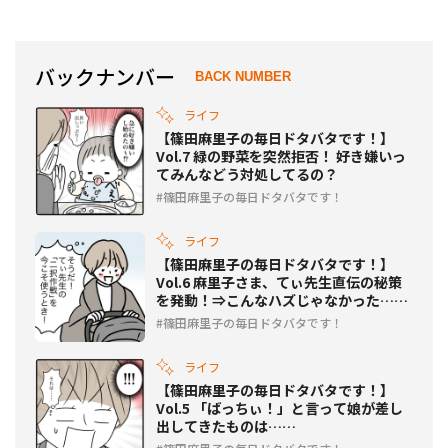
ンチ！
なった理由とは？
バックナンバー
BACK NUMBER
ライフ
【篠田麻里子の毎日ドタバタです！】
Vol.7 緑の野菜を突然拒否！ 好き嫌いっ
てみんなどう対処してるの？
篠田麻里子の毎日ドタバタです！
ライフ
【篠田麻里子の毎日ドタバタです！】
Vol.6 麻里子さま、てぃ先生直伝の秘策
を発動！⇒こんなハズじゃなかった……
篠田麻里子の毎日ドタバタです！
ライフ
【篠田麻里子の毎日ドタバタです！】
Vol.5 「ばっちぃ！」と言って娘が差し
出してきたものは……