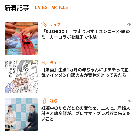
新着記事
LATEST ARTICLE
ライフ
PR
「SUSHIGO！」で走り出す！スシロー×GRの
ミニカーコラボを親子で体験
ライフ
【漫画】生後1カ月の赤ちゃんにポテチって正
気!? イクメン自認の夫が育休をとってみたら
妊娠
PR
妊娠中のからだと心の変化を、二人で。産婦人
科医と助産師が、プレママ・プレパパに伝えた
いこと