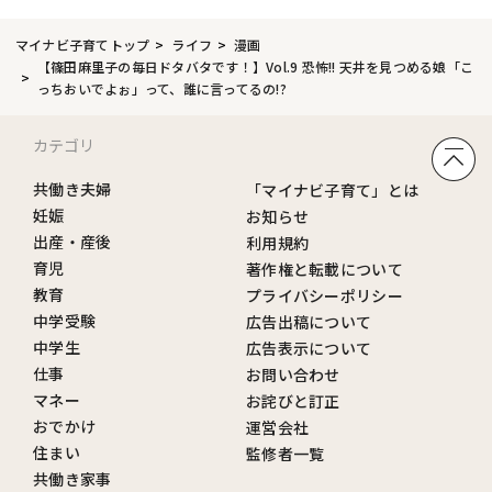
マイナビ子育てトップ
ライフ
漫画
【篠田麻里子の毎日ドタバタです！】Vol.9 恐怖!! 天井を見つめる娘「こ
っちおいでよぉ」って、誰に言ってるの!?
カテゴリ
共働き夫婦
「マイナビ子育て」とは
妊娠
お知らせ
出産・産後
利用規約
育児
著作権と転載について
教育
プライバシーポリシー
中学受験
広告出稿について
中学生
広告表示について
仕事
お問い合わせ
マネー
お詫びと訂正
おでかけ
運営会社
住まい
監修者一覧
共働き家事