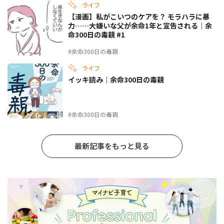
ライフ
【漫画】私がこいつのケアを？ モラハラに暴
力……大嫌いな父が余命1年と宣告される｜余
命300日の毒親 #1
#余命300日の毒親
ライフ
イッキ読み｜余命300日の毒親
#余命300日の毒親
最新記事をもっと見る