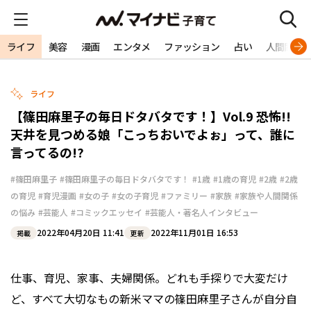
ライフ
美容
漫画
エンタメ
ファッション
占い
人間関係
ライフ
【篠田麻里子の毎日ドタバタです！】Vol.9 恐怖!!
天井を見つめる娘「こっちおいでよぉ」って、誰に
言ってるの!?
#篠田麻里子
#篠田麻里子の毎日ドタバタです！
#1歳
#1歳の育児
#2歳
#2歳
の育児
#育児漫画
#女の子
#女の子育児
#ファミリー
#家族
#家族や人間関係
の悩み
#芸能人
#コミックエッセイ
#芸能人・著名人インタビュー
2022年04月20日 11:41
2022年11月01日 16:53
掲載
更新
仕事、育児、家事、夫婦関係。どれも手探りで大変だけ
ど、すべて大切なもの――新米ママの篠田麻里子さんが自分自