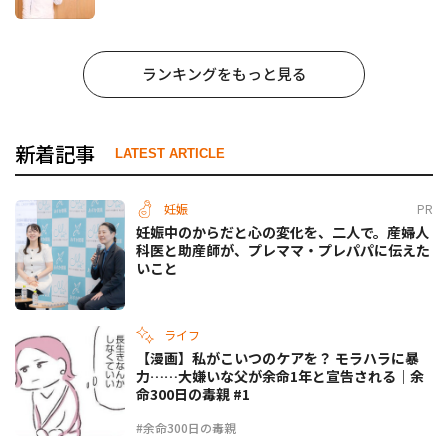
ランキングをもっと見る
新着記事
LATEST ARTICLE
妊娠
PR
妊娠中のからだと心の変化を、二人で。産婦人
科医と助産師が、プレママ・プレパパに伝えた
いこと
ライフ
【漫画】私がこいつのケアを？ モラハラに暴
力……大嫌いな父が余命1年と宣告される｜余
命300日の毒親 #1
#余命300日の毒親