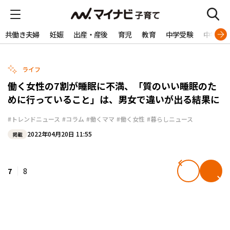
共働き夫婦
妊娠
出産・産後
育児
教育
中学受験
中学生
ライフ
働く女性の7割が睡眠に不満、「質のいい睡眠のた
めに行っていること」は、男女で違いが出る結果に
#トレンドニュース
#コラム
#働くママ
#働く女性
#暮らしニュース
2022年04月20日 11:55
掲載
7
8