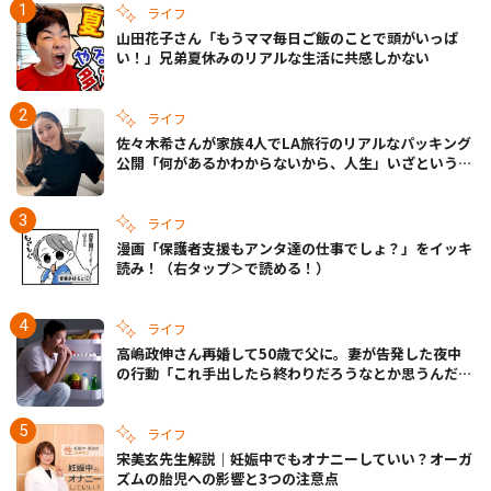
ライフ
山田花子さん「もうママ毎日ご飯のことで頭がいっぱ
い！」兄弟夏休みのリアルな生活に共感しかない
ライフ
佐々木希さんが家族4人でLA旅行のリアルなパッキング
公開「何があるかわからないから、人生」いざというと
きの備えも
ライフ
漫画「保護者支援もアンタ達の仕事でしょ？」をイッキ
読み！（右タップ＞で読める！）
ライフ
高嶋政伸さん再婚して50歳で父に。妻が告発した夜中
の行動「これ手出したら終わりだろうなとか思うんだけ
ども……」
ライフ
宋美玄先生解説｜妊娠中でもオナニーしていい？オーガ
ズムの胎児への影響と3つの注意点