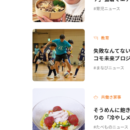
てて…」
育児ニュース
教育
失敗なんてない
コモ未来プロジ
まなびニュース
共働き家事
そうめんに飽き
りの「冷やし
チ」各3選
たべものニュース