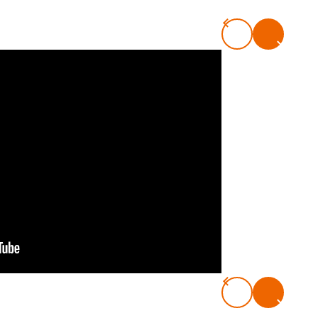
#共働き夫婦のセブンルール
#共働
ビーニュース
#マタニティニュース