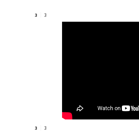
3
3
#ワンオペ育児
#コミックエッセイ
#渡邊大地の令和的ワーパパ道
#ベ
3
3