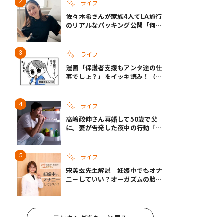
ライフ
佐々木希さんが家族4人でLA旅行
のリアルなパッキング公開「何が
あるかわからないから、人生」い
ざというときの備えも
ライフ
漫画「保護者支援もアンタ達の仕
事でしょ？」をイッキ読み！（右
タップ＞で読める！）
ライフ
高嶋政伸さん再婚して50歳で父
に。妻が告発した夜中の行動「こ
れ手出したら終わりだろうなとか
思うんだけども……」
ライフ
宋美玄先生解説｜妊娠中でもオナ
ニーしていい？オーガズムの胎児
への影響と3つの注意点