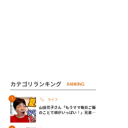
き夫婦
#産休
#育休
カテゴリランキング
RANKING
ライフ
山田花子さん「もうママ毎日ご飯
のことで頭がいっぱい！」兄弟夏
休みのリアルな生活に共感しかな
い