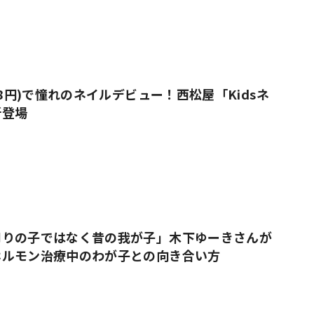
38円)で憧れのネイルデビュー！西松屋「Kidsネ
新登場
周りの子ではなく昔の我が子」木下ゆーきさんが
ホルモン治療中のわが子との向き合い方