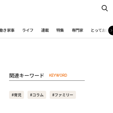
働き家事
ライフ
連載
特集
専門家
とっておき
関連キーワード
KEYWORD
#育児
#コラム
#ファミリー