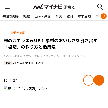
共働き夫婦
妊娠
出産・産後
育児
教育
中学受験
中学生
共働き家事
麹の力でうまみUP！ 素材のおいしさを引き出す
「塩麹」の作り方と活用法
#よんぴよまま
#手作り
#レシピ
#ファミリー
#ライフスタイル
2025年07月11日 16:30
掲載
11
27