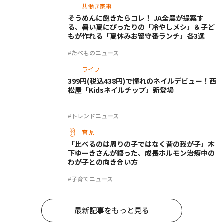
共働き家事
そうめんに飽きたらコレ！ JA全農が提案す
る、暑い夏にぴったりの「冷やしメシ」＆子ど
もが作れる「夏休みお留守番ランチ」各3選
#たべものニュース
ライフ
399円(税込438円)で憧れのネイルデビュー！西
松屋「Kidsネイルチップ」新登場
#トレンドニュース
育児
「比べるのは周りの子ではなく昔の我が子」木
下ゆーきさんが語った、成長ホルモン治療中の
わが子との向き合い方
#子育てニュース
最新記事をもっと見る