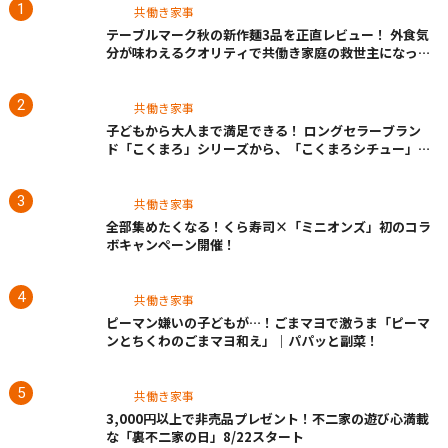
共働き家事
テーブルマーク秋の新作麺3品を正直レビュー！ 外食気
分が味わえるクオリティで共働き家庭の救世主になって
くれそう♡
共働き家事
子どもから大人まで満足できる！ ロングセラーブラン
ド「こくまろ」シリーズから、「こくまろシチュー」＜
クリーム＞＜ビーフ＞が新発売
共働き家事
全部集めたくなる！くら寿司×「ミニオンズ」初のコラ
ボキャンペーン開催！
共働き家事
ピーマン嫌いの子どもが…！ごまマヨで激うま「ピーマ
ンとちくわのごまマヨ和え」｜パパッと副菜！
共働き家事
3,000円以上で非売品プレゼント！不二家の遊び心満載
な「裏不二家の日」8/22スタート