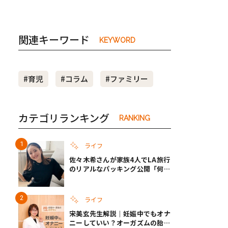
関連キーワード
KEYWORD
#育児
#コラム
#ファミリー
カテゴリランキング
RANKING
ライフ
佐々木希さんが家族4人でLA旅行
のリアルなパッキング公開「何が
あるかわからないから、人生」い
ざというときの備えも
ライフ
宋美玄先生解説｜妊娠中でもオナ
ニーしていい？オーガズムの胎児