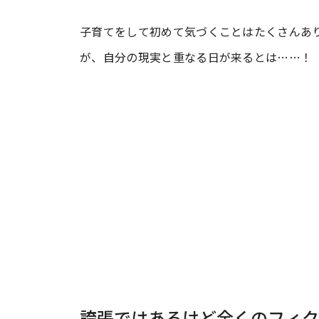
子育てをして初めて気づくことはたくさんあ
#ワンオペ育児
#コミックエッセイ
が、自分の現実と重なる日が来るとは……！
#渡邊大地の令和的ワーパパ道
#ベ
誇張ではあるけど全くのフィク