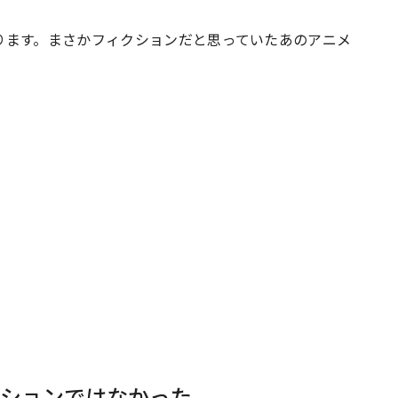
ります。まさかフィクションだと思っていたあのアニメ
#共働き夫婦のセブンルール
#共働
ビーニュース
#マタニティニュース
ションではなかった