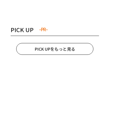
き夫婦
#産休
#育休
PICK UP
-PR-
PICK UPをもっと見る