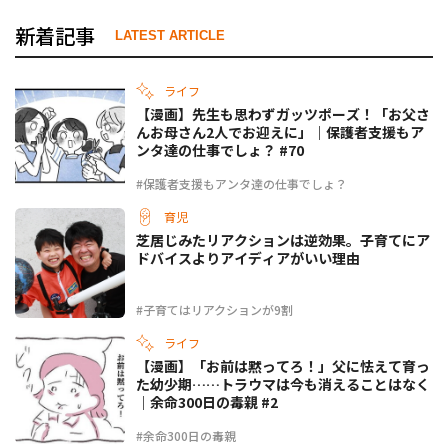
新着記事
LATEST ARTICLE
ライフ
【漫画】先生も思わずガッツポーズ！「お父さ
んお母さん2人でお迎えに」｜保護者支援もア
ンタ達の仕事でしょ？ #70
#保護者支援もアンタ達の仕事でしょ？
育児
芝居じみたリアクションは逆効果。子育てにア
ドバイスよりアイディアがいい理由
#子育てはリアクションが9割
ライフ
【漫画】「お前は黙ってろ！」父に怯えて育っ
た幼少期……トラウマは今も消えることはなく
｜余命300日の毒親 #2
#余命300日の毒親