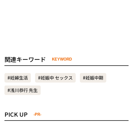
関連キーワード
KEYWORD
#妊婦生活
#妊娠中 セックス
#妊娠中期
#浅川恭行 先生
PICK UP
-PR-