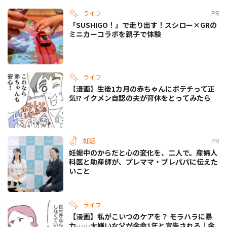
ライフ
PR
「SUSHIGO！」で走り出す！スシロー×GRの
ミニカーコラボを親子で体験
ライフ
【漫画】生後1カ月の赤ちゃんにポテチって正
気!? イクメン自認の夫が育休をとってみたら
妊娠
PR
妊娠中のからだと心の変化を、二人で。産婦人
科医と助産師が、プレママ・プレパパに伝えた
いこと
ライフ
【漫画】私がこいつのケアを？ モラハラに暴
力……大嫌いな父が余命1年と宣告される｜余