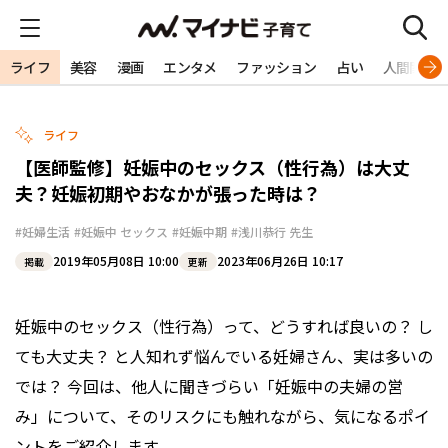
ライフ
美容
漫画
エンタメ
ファッション
占い
人間関係
ライフ
【医師監修】妊娠中のセックス（性行為）は大丈
夫？妊娠初期やおなかが張った時は？
#妊婦生活
#妊娠中 セックス
#妊娠中期
#浅川恭行 先生
2019年05月08日 10:00
2023年06月26日 10:17
掲載
更新
妊娠中のセックス（性行為）って、どうすれば良いの？ し
ても大丈夫？ と人知れず悩んでいる妊婦さん、実は多いの
では？ 今回は、他人に聞きづらい「妊娠中の夫婦の営
み」について、そのリスクにも触れながら、気になるポイ
ントをご紹介します。