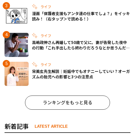
ライフ
漫画「保護者支援もアンタ達の仕事でしょ？」をイッキ
読み！（右タップ＞で読める！）
ライフ
高嶋政伸さん再婚して50歳で父に。妻が告発した夜中
の行動「これ手出したら終わりだろうなとか思うんだけ
ども……」
ライフ
宋美玄先生解説｜妊娠中でもオナニーしていい？オーガ
ズムの胎児への影響と3つの注意点
ランキングをもっと見る
新着記事
LATEST ARTICLE