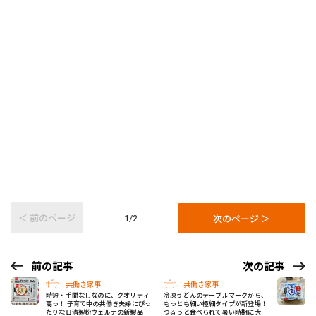
＜ 前のページ
次のページ ＞
1/2
前の記事
次の記事
共働き家事
共働き家事
時短・手間なしなのに、クオリティ
冷凍うどんのテーブルマークから、
高っ！ 子育て中の共働き夫婦にぴっ
もっとも細い極細タイプが新登場！
たりな日清製粉ウェルナの新製品3
つるっと食べられて暑い時期に大活