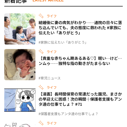
新着記事
LATEST ARTICLE
ライフ
結婚後に妻の病気がわかり……通院の日々に落
ち込んでいても、夫の態度に救われた #家族に
伝えたい「ありがとう」
#家族に伝えたい「ありがとう」
ライフ
【貴重な赤ちゃん期あるある♡】眠い…けど…
ンムゥ……独特な指の動きがたまらない
#育児ニュース
ライフ
【漫画】長時間保育の常連だった園児、まさか
の早迎えに困惑！次の瞬間――｜保護者支援もアン
タ達の仕事でしょ？ #71
#保護者支援もアンタ達の仕事でしょ？
ライフ