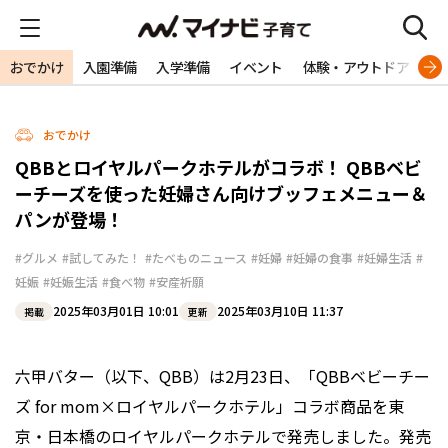
おでかけ
入園準備
入学準備
イベント
体験・アウトドア
旅
おでかけ
QBBとロイヤルパークホテルがコラボ！ QBBベビ
ーチーズを使った妊婦さん向けブッフェメニュー＆
パンが登場！
#グルメ
#試してみた！
#たべものニュース
#妊婦
#妊婦の食事
#妊婦生活
#
妊娠
#妊娠生活
#食べ物
#安産祈願
2025年03月01日 10:01
2025年03月10日 11:37
掲載
更新
六甲バター（以下、QBB）は2月23日、「QBBベビーチー
ズ for mom×ロイヤルパークホテル」コラボ商品を東
京・日本橋のロイヤルパークホテルで発売しました。発売