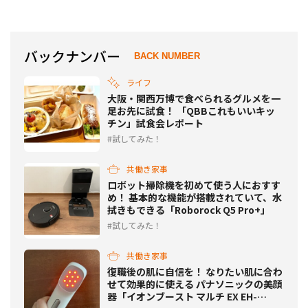
品を、試食レビュー
躍してくれそう♪
バックナンバー
BACK NUMBER
ライフ
大阪・関西万博で食べられるグルメを一
足お先に試食！ 「QBBこれもいいキッ
チン」試食会レポート
試してみた！
共働き家事
ロボット掃除機を初めて使う人におすす
め！ 基本的な機能が搭載されていて、水
拭きもできる「Roborock Q5 Pro+」
試してみた！
共働き家事
復職後の肌に自信を！ なりたい肌に合わ
せて効果的に使える パナソニックの美顔
器「イオンブースト マルチ EX EH-