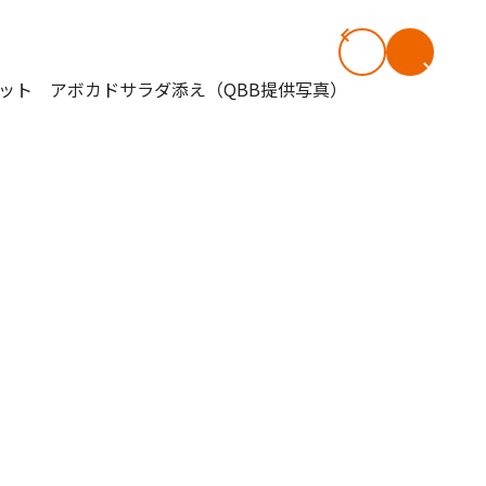
#共働き夫婦のセブンルール
#共働
ビーニュース
#マタニティニュース