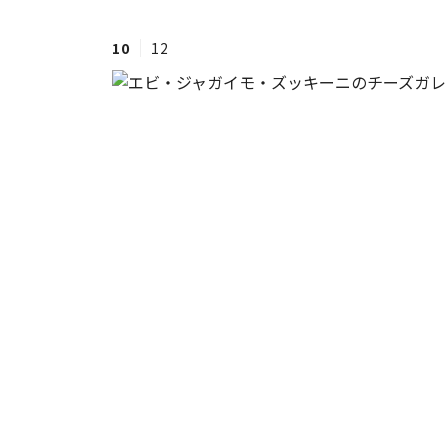
10
12
#ワンオペ育児
#コミックエッセイ
#渡邊大地の令和的ワーパパ道
#ベ