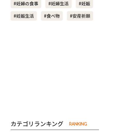
#妊婦の食事
#妊婦生活
#妊娠
#妊娠生活
#食べ物
#安産祈願
き夫婦
#産休
#育休
カテゴリランキング
RANKING