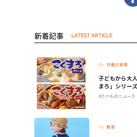
新着記事
LATEST ARTICLE
共働き家事
子どもから大人
まろ」シリー
ーフ＞が新発
たべものニュース
教育