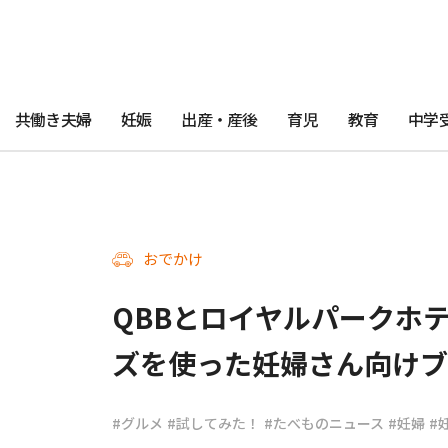
共働き夫婦
妊娠
出産・産後
育児
教育
中学
おでかけ
QBBとロイヤルパークホテ
ズを使った妊婦さん向け
#グルメ
#試してみた！
#たべものニュース
#妊婦
#