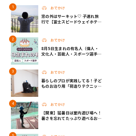
おでかけ
窓の外はサーキット♡ 子連れ旅
行で【富士スピードウェイホテ
ル】へ。レースがない日も楽しめ
る非日常ステイ（静岡・駿東郡）
おでかけ
8月5日生まれの有名人（偉人・
文化人・芸能人・スポーツ選手・
アニメキャラ）
おでかけ
暮らしのプロが実践してる！子ど
ものお泊り用「荷造りテクニッ
ク」
おでかけ
【関東】猛暑日は室内遊び場へ！
暑さを忘れてたっぷり遊べるおす
すめスポット14選 | 夏休みのおで
かけにも