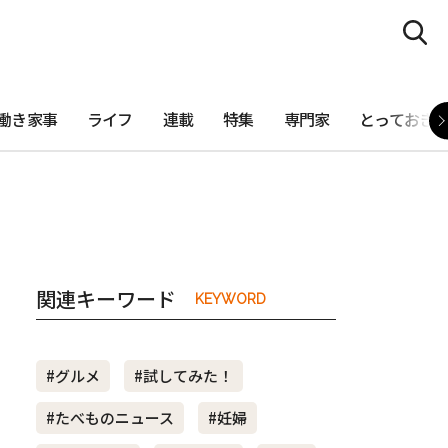
働き家事
ライフ
連載
特集
専門家
とっておき
関連キーワード
KEYWORD
#グルメ
#試してみた！
#たべものニュース
#妊婦