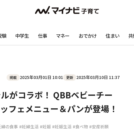
受験
中学生
仕事
マネー
おでかけ
住まい
共
2025年03月01日 10:01
2025年03月10日 11:37
掲載
更新
ルがコラボ！ QBBベビーチー
ブッフェメニュー＆パンが登場！
妊婦の食事
#妊婦生活
#妊娠
#妊娠生活
#食べ物
#安産祈願