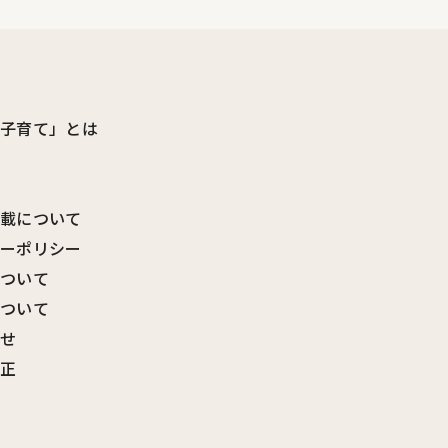
ビ子育て」とは
転載について
シーポリシー
について
について
わせ
訂正
覧