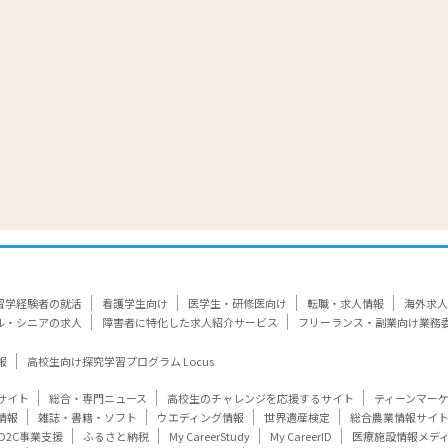
留学経験者の就活
看護学生向け
医学生・研修医向け
転職・求人情報
海外求人
ル・シニアの求人
障害者に特化した求人紹介サービス
フリーランス・副業向け業務
報
高校生向け探究学習プログラム Locus
サイト
総合・専門ニュース
高校生のチャレンジを応援するサイト
ティーンマー
情報
雑誌・書籍・ソフト
ウエディング情報
世界遺産検定
総合農業情報サイ
D2C事業支援
ふるさと納税
My CareerStudy
My CareerID
医療施設情報メデ