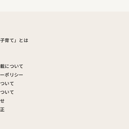
ビ子育て」とは
転載について
シーポリシー
について
について
わせ
訂正
覧