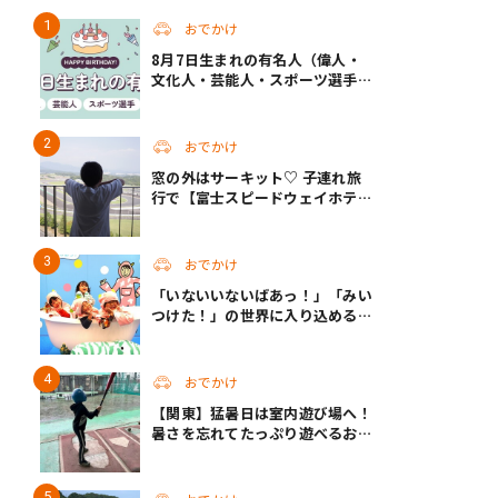
おでかけ
8月7日生まれの有名人（偉人・
文化人・芸能人・スポーツ選手・
アニメキャラ）
おでかけ
窓の外はサーキット♡ 子連れ旅
行で【富士スピードウェイホテ
ル】へ。レースがない日も楽しめ
る非日常ステイ（静岡・駿東郡）
おでかけ
「いないいないばあっ！」「みい
つけた！」の世界に入り込める！
人気企画が秋に帰ってくる
おでかけ
【関東】猛暑日は室内遊び場へ！
暑さを忘れてたっぷり遊べるおす
すめスポット14選 | 夏休みのおで
かけにも