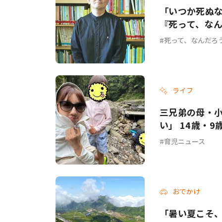
「いつか死ぬ
『死って、な
死って、なんだろ
ライフ
三兄弟の母・
い」 14歳・
育児ニュース
おでかけ
「暑い夏こそ