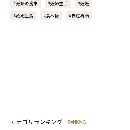
#妊婦の食事
#妊婦生活
#妊娠
#妊娠生活
#食べ物
#安産祈願
き夫婦
#産休
#育休
カテゴリランキング
RANKING