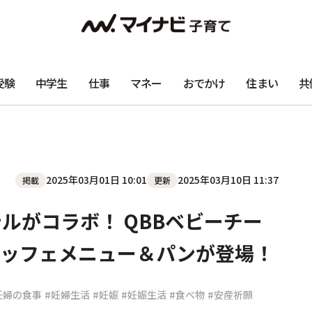
受験
中学生
仕事
マネー
おでかけ
住まい
共
2025年03月01日 10:01
2025年03月10日 11:37
掲載
更新
ルがコラボ！ QBBベビーチー
ブッフェメニュー＆パンが登場！
妊婦の食事
#妊婦生活
#妊娠
#妊娠生活
#食べ物
#安産祈願