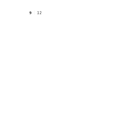
9
12
#ワンオペ育児
#コミックエッセイ
#渡邊大地の令和的ワーパパ道
#ベ