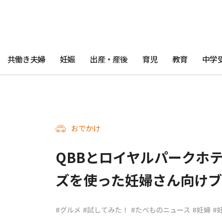
共働き夫婦
妊娠
出産・産後
育児
教育
中学
おでかけ
QBBとロイヤルパークホテ
ズを使った妊婦さん向け
#グルメ
#試してみた！
#たべものニュース
#妊婦
#