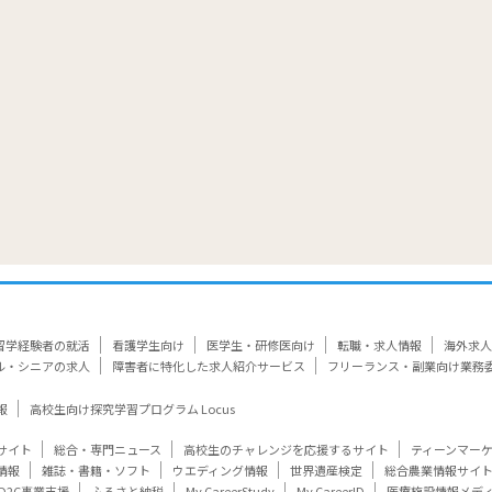
留学経験者の就活
看護学生向け
医学生・研修医向け
転職・求人情報
海外求人
ル・シニアの求人
障害者に特化した求人紹介サービス
フリーランス・副業向け業務
報
高校生向け探究学習プログラム Locus
サイト
総合・専門ニュース
高校生のチャレンジを応援するサイト
ティーンマー
情報
雑誌・書籍・ソフト
ウエディング情報
世界遺産検定
総合農業情報サイ
D2C事業支援
ふるさと納税
My CareerStudy
My CareerID
医療施設情報メデ