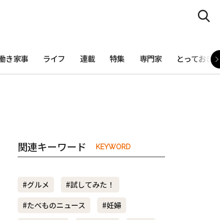
働き家事
ライフ
連載
特集
専門家
とっておき
関連キーワード
KEYWORD
#グルメ
#試してみた！
#たべものニュース
#妊婦