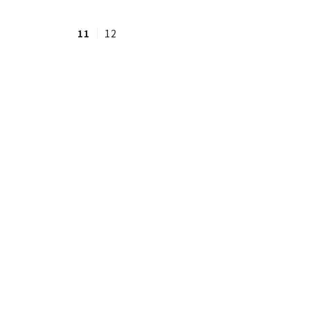
11
12
#ワンオペ育児
#コミックエッセイ
#渡邊大地の令和的ワーパパ道
#ベ