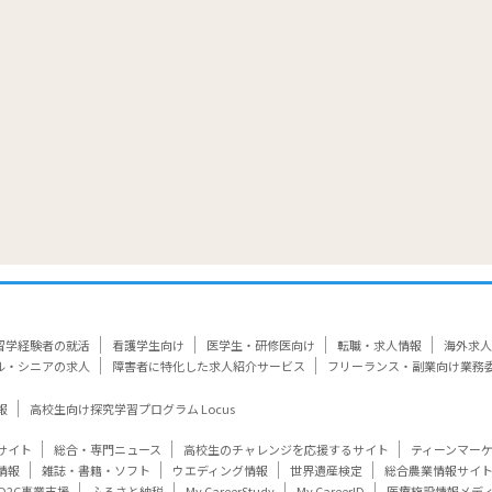
留学経験者の就活
看護学生向け
医学生・研修医向け
転職・求人情報
海外求人
ル・シニアの求人
障害者に特化した求人紹介サービス
フリーランス・副業向け業務
報
高校生向け探究学習プログラム Locus
サイト
総合・専門ニュース
高校生のチャレンジを応援するサイト
ティーンマー
情報
雑誌・書籍・ソフト
ウエディング情報
世界遺産検定
総合農業情報サイ
D2C事業支援
ふるさと納税
My CareerStudy
My CareerID
医療施設情報メデ