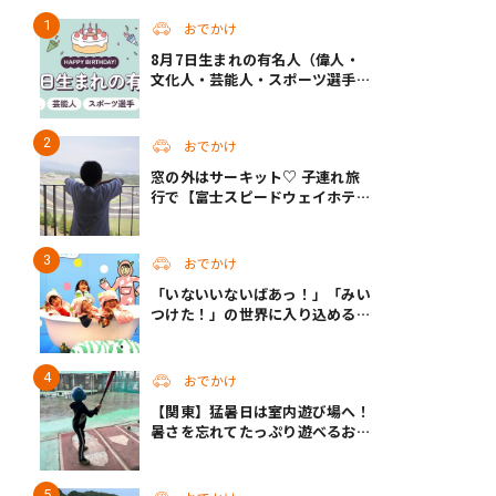
おでかけ
8月7日生まれの有名人（偉人・
文化人・芸能人・スポーツ選手・
アニメキャラ）
おでかけ
窓の外はサーキット♡ 子連れ旅
行で【富士スピードウェイホテ
ル】へ。レースがない日も楽しめ
る非日常ステイ（静岡・駿東郡）
おでかけ
「いないいないばあっ！」「みい
つけた！」の世界に入り込める！
人気企画が秋に帰ってくる
おでかけ
【関東】猛暑日は室内遊び場へ！
暑さを忘れてたっぷり遊べるおす
すめスポット14選 | 夏休みのおで
かけにも