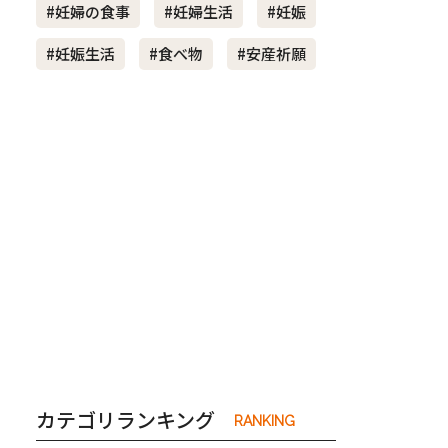
#妊婦の食事
#妊婦生活
#妊娠
#妊娠生活
#食べ物
#安産祈願
き夫婦
#産休
#育休
カテゴリランキング
RANKING