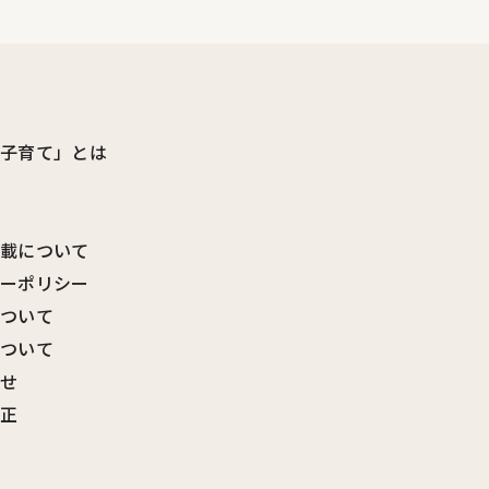
ビ子育て」とは
転載について
シーポリシー
について
について
わせ
訂正
覧