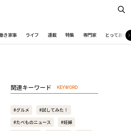
働き家事
ライフ
連載
特集
専門家
とっておき
関連キーワード
KEYWORD
#グルメ
#試してみた！
#たべものニュース
#妊婦