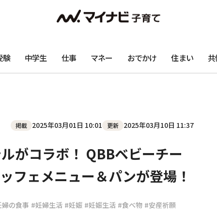
受験
中学生
仕事
マネー
おでかけ
住まい
共
2025年03月01日 10:01
2025年03月10日 11:37
掲載
更新
ルがコラボ！ QBBベビーチー
ブッフェメニュー＆パンが登場！
妊婦の食事
#妊婦生活
#妊娠
#妊娠生活
#食べ物
#安産祈願