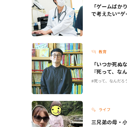
「ゲームばか
で考えたい“ゲ
教育
「いつか死ぬ
『死って、な
死って、なんだろ
ライフ
三兄弟の母・