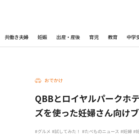
共働き夫婦
妊娠
出産・産後
育児
教育
中学
おでかけ
QBBとロイヤルパークホテ
ズを使った妊婦さん向け
#グルメ
#試してみた！
#たべものニュース
#妊婦
#