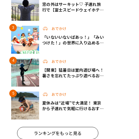
窓の外はサーキット♡ 子連れ旅
行で【富士スピードウェイホテ
ル】へ。レースがない日も楽しめ
る非日常ステイ（静岡・駿東郡）
おでかけ
「いないいないばあっ！」「みい
つけた！」の世界に入り込める！
人気企画が秋に帰ってくる
おでかけ
【関東】猛暑日は室内遊び場へ！
暑さを忘れてたっぷり遊べるおす
すめスポット14選 | 夏休みのおで
かけにも
おでかけ
夏休みは“近場”で大満足！ 東京
から子連れで気軽に行けるおすす
めの旅先3選
ランキングをもっと見る