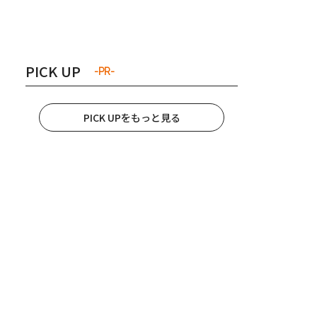
き夫婦
#産休
#育休
PICK UP
-PR-
PICK UPをもっと見る