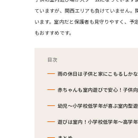
ていますが、関西エリアも負けていません。
#ワンオペ育児
#コミックエッセイ
います。室内だと保護者も見守りやすく、予
もおすすめです。
#渡邊大地の令和的ワーパパ道
#ベ
目次
雨の休日は子供と家にこもるしか
赤ちゃんも室内遊びで安心！子供向
幼児～小学校低学年が喜ぶ室内型遊
遊びは室内！小学校低学年～高学年
まとめ