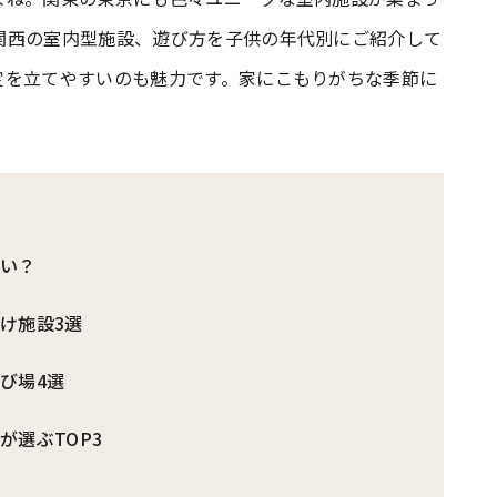
関西の室内型施設、遊び方を子供の年代別にご紹介して
#共働き夫婦のセブンルール
#共働
定を立てやすいのも魅力です。家にこもりがちな季節に
ビーニュース
#マタニティニュース
ない？
け施設3選
び場4選
が選ぶTOP3