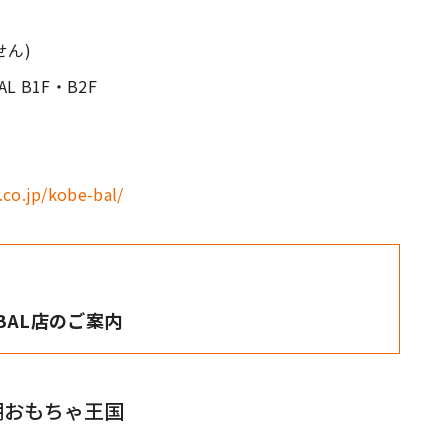
せん)
 B1F・B2F
.co.jp/kobe-bal/
BAL店のご案内
湖おもちゃ王国