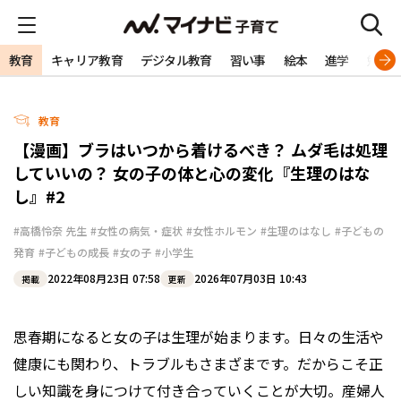
教育
キャリア教育
デジタル教育
習い事
絵本
進学
勉強
教育
【漫画】ブラはいつから着けるべき？ ムダ毛は処理
していいの？ 女の子の体と心の変化『生理のはな
し』#2
#高橋怜奈 先生
#女性の病気・症状
#女性ホルモン
#生理のはなし
#子どもの
発育
#子どもの成長
#女の子
#小学生
2022年08月23日 07:58
2026年07月03日 10:43
掲載
更新
思春期になると女の子は生理が始まります。日々の生活や
健康にも関わり、トラブルもさまざまです。だからこそ正
しい知識を身につけて付き合っていくことが大切。産婦人