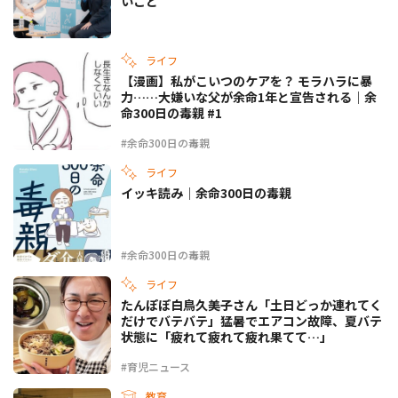
いこと
ライフ
【漫画】私がこいつのケアを？ モラハラに暴
力……大嫌いな父が余命1年と宣告される｜余
命300日の毒親 #1
#余命300日の毒親
ライフ
イッキ読み｜余命300日の毒親
#余命300日の毒親
ライフ
たんぽぽ白鳥久美子さん「土日どっか連れてく
だけでバテバテ」猛暑でエアコン故障、夏バテ
状態に「疲れて疲れて疲れ果てて…」
#育児ニュース
教育