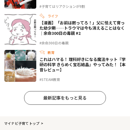
#子育てはリアクションが9割
ライフ
【漫画】「お前は黙ってろ！」父に怯えて育っ
た幼少期……トラウマは今も消えることはなく
｜余命300日の毒親 #2
#余命300日の毒親
教育
これはハマる！ 理科好きになる魔法キット『学
研の科学 きらめく宝石結晶』やってみた！【本
音レビュー】
#STEAM教育
最新記事をもっと見る
マイナビ子育てトップ