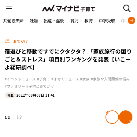
共働き夫婦
妊娠
出産・産後
育児
教育
中学受験
中学生
おでかけ
宿選びと移動ですでにクタクタ？ 「家族旅行の困り
ごと＆ストレス」項目別ランキングを発表【いこー
よ総研調べ】
#イベントニュース
#子育て
#子育てニュース
#家族
#家族や人間関係の悩み
#ファミリー
#子供とおでかけ
2022年09月08日 11:41
掲載
12
12