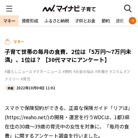
マネー
資産形成
ふるさと納税
子供とお金
節約
連載
特
マネー
子育て世帯の毎月の食費、2位は「5万円～7万円未
満」、1位は？ 【30代ママにアンケート】
#暮らしニュース
#マネーニュース
#節約
#お金の悩み
#共働き
#コラム
#フ
ァミリー
#育児
2022年10月04日 11:02
掲載
スマホで保険契約ができる、正直な保険ガイド「リアほ」
(https://reaho.net/)の開発・運営を行うWDCは、1都3県
在住の30歳～39歳の育児中の女性を対象に、「毎月の食
費」に関するアンケート調査を行いました。