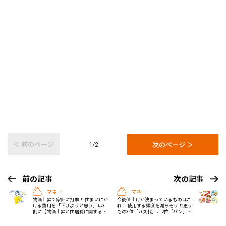
＜ 前のページ
次のページ ＞
1/2
前の記事
次の記事
マネー
マネー
物価上昇で家計に打撃！ 住まいにか
今後値上げが決まっているものはこ
ける費用を「下げようと思う」は3
れ！ 使用する頻度を減らそうと思う
割に【物価上昇と住居費に関する調
もの3位「ガス代」、2位「パン」、
査】
1位は？