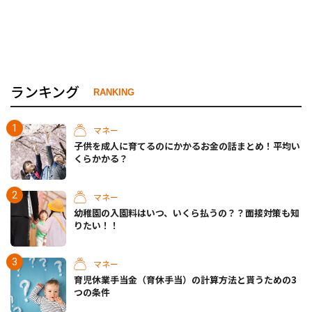
ランキング
RANKING
マネー
子供を成人に育てるのにかかるお金の話まとめ！平均い
くらかかる？
マネー
幼稚園の入園料はいつ、いくら払うの？？面接対策も知
りたい！！
マネー
育児休業手当金（育休手当）の計算方法と貰うための3
つの条件