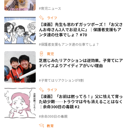
#育児ニュース
ライフ
【漫画】先生も思わずガッツポーズ！「お父さ
んお母さん2人でお迎えに」｜保護者支援もア
ンタ達の仕事でしょ？ #70
#保護者支援もアンタ達の仕事でしょ？
育児
芝居じみたリアクションは逆効果。子育てにア
ドバイスよりアイディアがいい理由
#子育てはリアクションが9割
ライフ
【漫画】「お前は黙ってろ！」父に怯えて育っ
た幼少期……トラウマは今も消えることはなく
｜余命300日の毒親 #2
#余命300日の毒親
教育