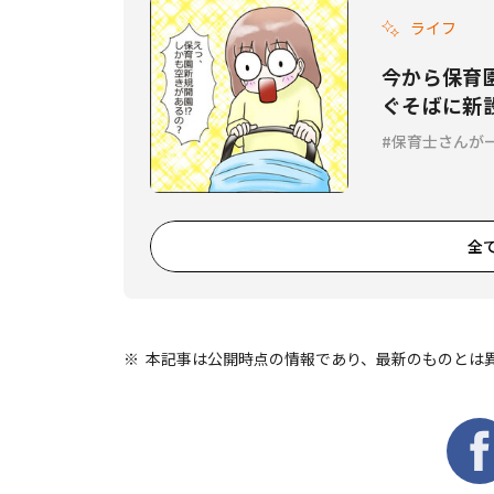
ライフ
今から保育
ぐそばに新
Vol.1』
保育士さんが
全
本記事は公開時点の情報であり、最新のものとは