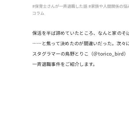
#保育士さんが一斉退職した話
#家族や人間関係の悩
コラム
#ワンオペ育児
#コミックエッセイ
保活を半ば諦めていたところ、なんと家のそば
#渡邊大地の令和的ワーパパ道
#ベ
……と焦って決めたのが間違いだった。次々に
スタグラマーの鳥野とりこ（＠torico_bi
一斉退職事件をご紹介します。