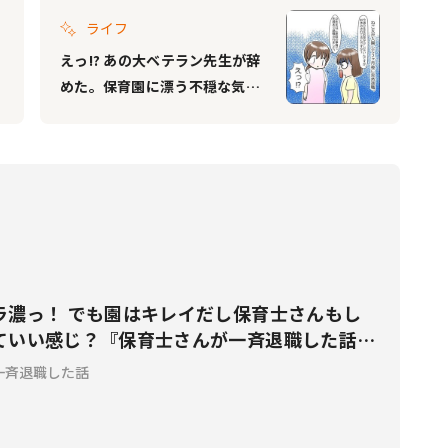
ライフ
えっ!? あの大ベテラン先生が辞
めた。保育園に漂う不穏な気配
『保育士さんが一斉退職した話
Vol.5』
ラ濃っ！ でも園はキレイだし保育士さんもし
ていい感じ？『保育士さんが一斉退職した話
一斉退職した話