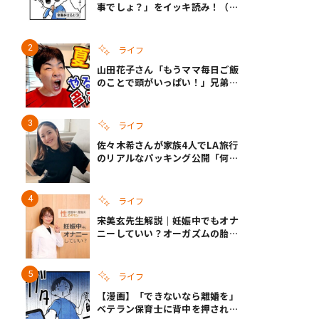
事でしょ？」をイッキ読み！（右
タップ＞で読める！）
ライフ
山田花子さん「もうママ毎日ご飯
のことで頭がいっぱい！」兄弟夏
休みのリアルな生活に共感しかな
い
ライフ
佐々木希さんが家族4人でLA旅行
のリアルなパッキング公開「何が
あるかわからないから、人生」い
ざというときの備えも
ライフ
宋美玄先生解説｜妊娠中でもオナ
ニーしていい？オーガズムの胎児
への影響と3つの注意点
ライフ
【漫画】「できないなら離婚を」
ベテラン保育士に背中を押され、