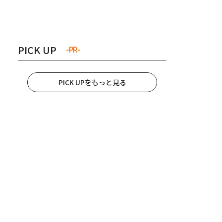
き夫婦
#産休
#育休
PICK UP
-PR-
PICK UPをもっと見る