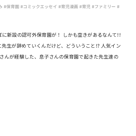
み
#保育園
#コミックエッセイ
#育児漫画
#育児
#ファミリー
#
#共働き夫婦のセブンルール
#共働
に新設の認可外保育園が！ しかも空きがあるなんて!!
ビーニュース
#マタニティニュース
先生が辞めていくんだけど、どういうこと!? 人気イン
rd）さんが経験した、息子さんの保育園で起きた先生達の