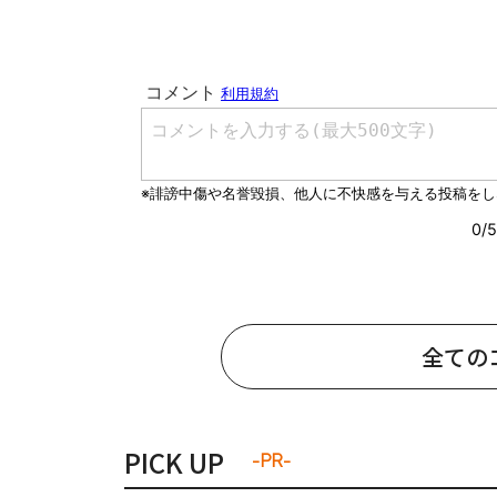
全ての
PICK UP
-PR-