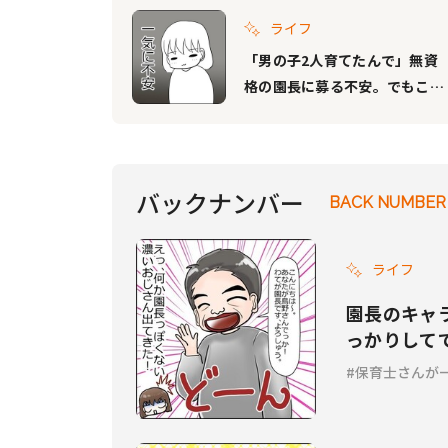
ライフ
「男の子2人育てたんで」無資
格の園長に募る不安。でもこん
な好条件のチャンスは今しかな
い『保育士さんが一斉退職した
話 Vol.3』
バックナンバー
BACK NUMBER
ライフ
園長のキャ
っかりして
Vol.2』
保育士さんが