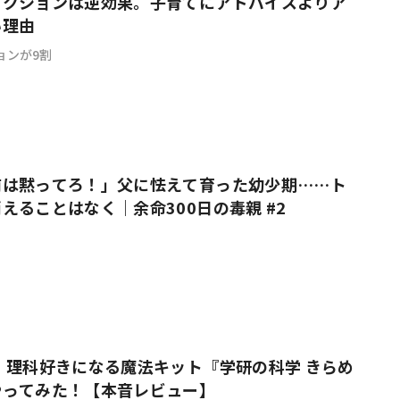
アクションは逆効果。子育てにアドバイスよりア
い理由
ョンが9割
前は黙ってろ！」父に怯えて育った幼少期……ト
えることはなく｜余命300日の毒親 #2
 理科好きになる魔法キット『学研の科学 きらめ
やってみた！【本音レビュー】