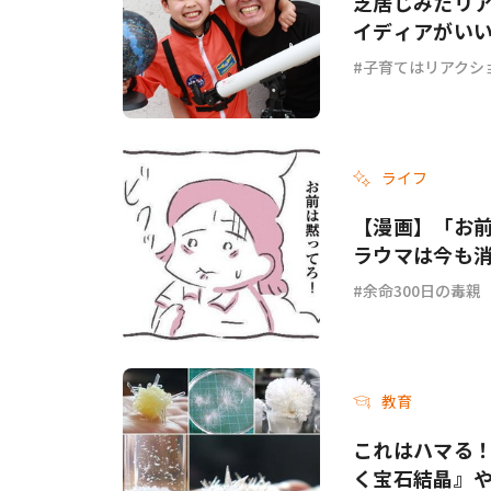
芝居じみたリ
イディアがい
子育てはリアクシ
ライフ
【漫画】「お
ラウマは今も消
余命300日の毒親
教育
これはハマる！
く宝石結晶』