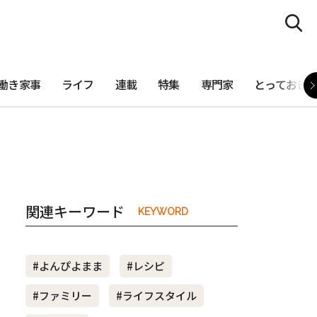
働き家事
ライフ
連載
特集
専門家
とっておき
関連キーワード
KEYWORD
#よんぴよまま
#レシピ
#ファミリー
#ライフスタイル