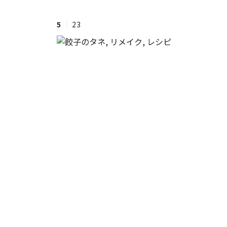
5
23
#ワンオペ育児
#コミックエッセイ
#渡邊大地の令和的ワーパパ道
#ベ