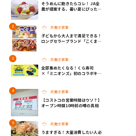
そうめんに飽きたらコレ！ JA全
農が提案する、暑い夏にぴったり
の「冷やしメシ」＆子どもが作れ
る「夏休みお留守番ランチ」各3
選
共働き家事
子どもから大人まで満足できる！
ロングセラーブランド「こくま
ろ」シリーズから、「こくまろシ
チュー」＜クリーム＞＜ビーフ＞
が新発売
共働き家事
全部集めたくなる！くら寿司
×「ミニオンズ」初のコラボキャ
ンペーン開催！
共働き家事
【コストコの営業時間はウソ？】
オープン時間10時前の噂の真相
共働き家事
うますぎる！大量消費したい人必