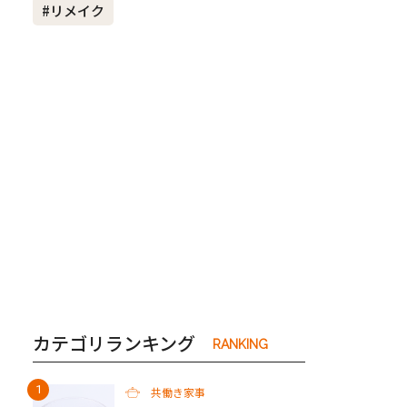
#リメイク
き夫婦
#産休
#育休
カテゴリランキング
RANKING
共働き家事