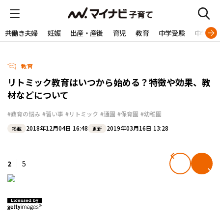
共働き夫婦
妊娠
出産・産後
育児
教育
中学受験
中学生
教育
リトミック教育はいつから始める？特徴や効果、教
材などについて
#教育の悩み
#習い事
#リトミック
#通園
#保育園
#幼稚園
2018年12月04日 16:48
2019年03月16日 13:28
掲載
更新
2
5