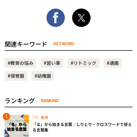
関連キーワード
KEYWORD
#教育の悩み
#習い事
#リトミック
#通園
#保育園
#幼稚園
ランキング
RANKING
教育
「る」から始まる言葉｜しりとり・クロスワードで使え
る言葉集