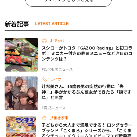
新着記事
LATEST ARTICLE
おでかけ
スシローがトヨタ「GAZOO Racing」と初コラ
ボ！ ミニカー付きの寿司メニューなど注目のコ
ンテンツは？
#たべものニュース
ライフ
辻希美さん、15歳長男の突然の行動に「失
神！」手がかかるぶん彼女ができたら「嫌です
ね」と断言
#育児ニュース
共働き家事
子どもから大人まで満足できる！ ロングセラー
ブランド「こくまろ」シリーズから、「こくま
ろシチュー」＜クリーム＞＜ビーフ＞が新発売