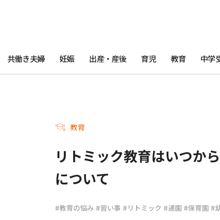
共働き夫婦
妊娠
出産・産後
育児
教育
中学
教育
リトミック教育はいつから
について
#教育の悩み
#習い事
#リトミック
#通園
#保育園
#