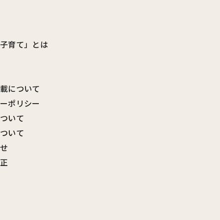
ビ子育て」とは
転載について
シーポリシー
について
について
わせ
訂正
覧