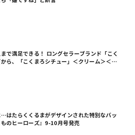
まで満足できる！ ロングセラーブランド「こく
ズから、「こくまろシチュー」＜クリーム＞＜ビ
売
は…はたらくくるまがデザインされた特別なバッ
ものヒーローズ』9-10月号発売