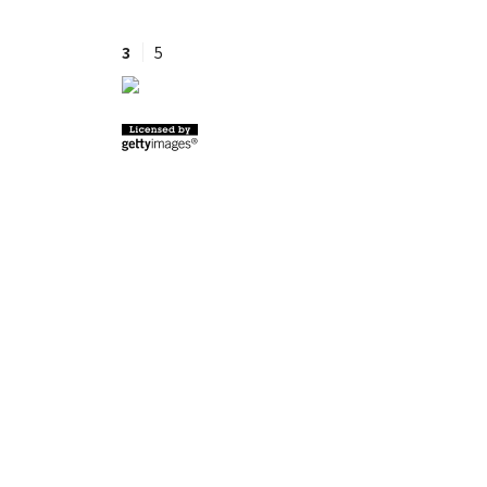
3
5
#ワンオペ育児
#コミックエッセイ
#渡邊大地の令和的ワーパパ道
#ベ