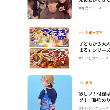
育児ニュース
共働き家事
子どもから大人
まろ」シリー
ーフ＞が新発
たべものニュース
教育
欲しい！付録
グ！『最強のり
トレンドニュース