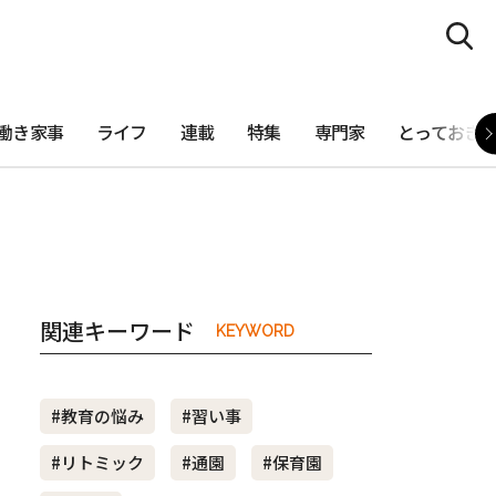
働き家事
ライフ
連載
特集
専門家
とっておき
関連キーワード
KEYWORD
#教育の悩み
#習い事
#リトミック
#通園
#保育園