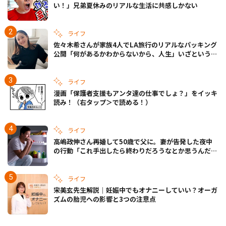
い！」兄弟夏休みのリアルな生活に共感しかない
ライフ
佐々木希さんが家族4人でLA旅行のリアルなパッキング
公開「何があるかわからないから、人生」いざというと
きの備えも
ライフ
漫画「保護者支援もアンタ達の仕事でしょ？」をイッキ
読み！（右タップ＞で読める！）
ライフ
高嶋政伸さん再婚して50歳で父に。妻が告発した夜中
の行動「これ手出したら終わりだろうなとか思うんだけ
ども……」
ライフ
宋美玄先生解説｜妊娠中でもオナニーしていい？オーガ
ズムの胎児への影響と3つの注意点