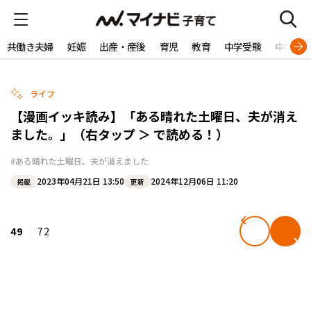
共働き夫婦
妊娠
出産・産後
育児
教育
中学受験
中学生
ライフ
【漫画イッキ読み】「ある晴れた土曜日、夫が消え
ました。」（右タップ ＞ で読める！）
#ある晴れた土曜日、夫が消えました
2023年04月21日 13:50
2024年12月06日 11:20
掲載
更新
49
72