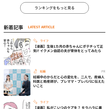
ランキングをもっと見る
新着記事
LATEST ARTICLE
ライフ
【漫画】生後1カ月の赤ちゃんにポテチって正
気!? イクメン自認の夫が育休をとってみたら
妊娠
PR
妊娠中のからだと心の変化を、二人で。産婦人
科医と助産師が、プレママ・プレパパに伝えた
いこと
ライフ
【漫画】私がこいつのケアを？ モラハラに暴