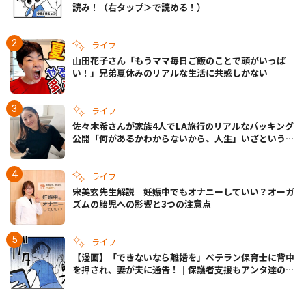
読み！（右タップ＞で読める！）
ライフ
山田花子さん「もうママ毎日ご飯のことで頭がいっぱ
い！」兄弟夏休みのリアルな生活に共感しかない
ライフ
佐々木希さんが家族4人でLA旅行のリアルなパッキング
公開「何があるかわからないから、人生」いざというと
きの備えも
ライフ
宋美玄先生解説｜妊娠中でもオナニーしていい？オーガ
ズムの胎児への影響と3つの注意点
ライフ
【漫画】「できないなら離婚を」ベテラン保育士に背中
を押され、妻が夫に通告！｜保護者支援もアンタ達の仕
事でしょ？ #65