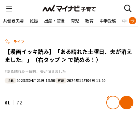
共働き夫婦
妊娠
出産・産後
育児
教育
中学受験
中学生
ライフ
【漫画イッキ読み】「ある晴れた土曜日、夫が消え
ました。」（右タップ ＞ で読める！）
#ある晴れた土曜日、夫が消えました
2023年04月21日 13:50
2024年12月06日 11:20
掲載
更新
61
72