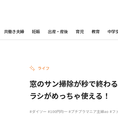
共働き夫婦
妊娠
出産・産後
育児
教育
中学
ライフ
窓のサン掃除が秒で終わる
ラシがめっちゃ使える！
#ダイソー
#100円均一
#プチプラマニア主婦ao
#フ