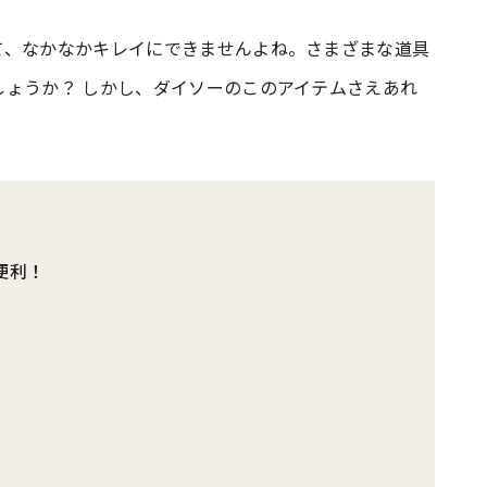
て、なかなかキレイにできませんよね。さまざまな道具
#共働き夫婦のセブンルール
#共働
しょうか？ しかし、ダイソーのこのアイテムさえあれ
ビーニュース
#マタニティニュース
便利！