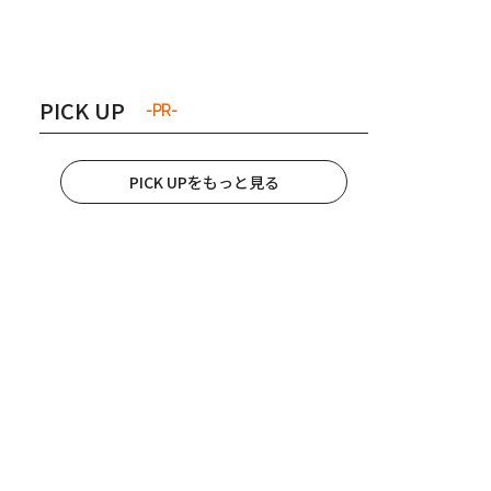
き夫婦
#産休
#育休
PICK UP
-PR-
PICK UPをもっと見る