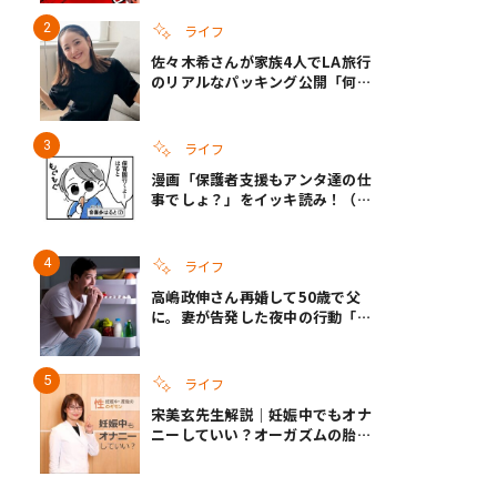
い
ライフ
佐々木希さんが家族4人でLA旅行
のリアルなパッキング公開「何が
あるかわからないから、人生」い
ざというときの備えも
ライフ
漫画「保護者支援もアンタ達の仕
事でしょ？」をイッキ読み！（右
タップ＞で読める！）
ライフ
高嶋政伸さん再婚して50歳で父
に。妻が告発した夜中の行動「こ
れ手出したら終わりだろうなとか
思うんだけども……」
ライフ
宋美玄先生解説｜妊娠中でもオナ
ニーしていい？オーガズムの胎児
への影響と3つの注意点