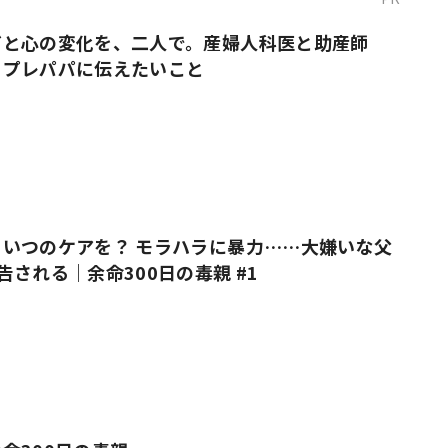
だと心の変化を、二人で。産婦人科医と助産師
・プレパパに伝えたいこと
いつのケアを？ モラハラに暴力……大嫌いな父
告される｜余命300日の毒親 #1