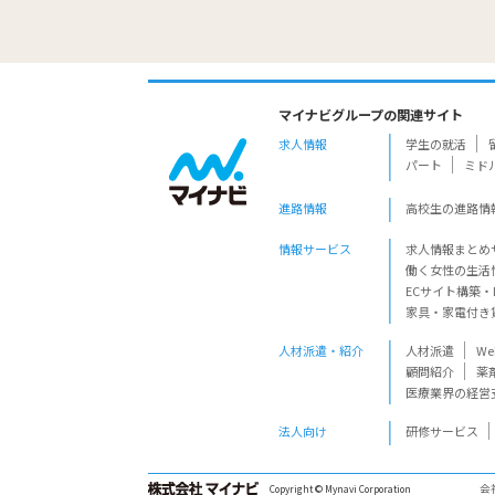
マイナビグループの関連サイト
求人情報
学生の就活
パート
ミド
進路情報
高校生の進路情
情報サービス
求人情報まとめ
働く女性の生活
ECサイト構築・
家具・家電付き
人材派遣・紹介
人材派遣
W
顧問紹介
薬
医療業界の経営
法人向け
研修サービス
会
Copyright © Mynavi Corporation