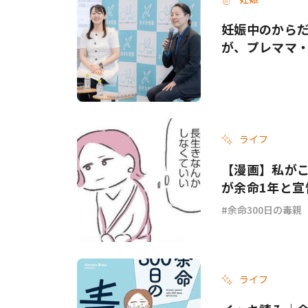
妊娠中のから
が、プレママ
ライフ
【漫画】私がこ
が余命1年と宣
余命300日の毒親
ライフ