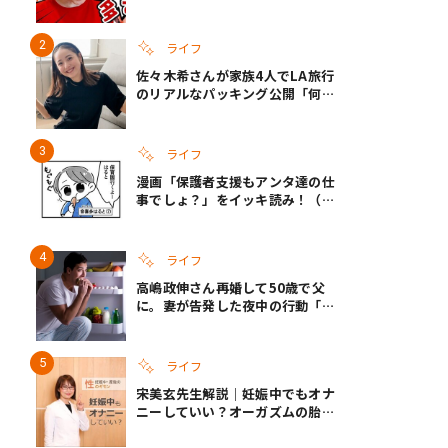
休みのリアルな生活に共感しかな
い
ライフ
佐々木希さんが家族4人でLA旅行
のリアルなパッキング公開「何が
あるかわからないから、人生」い
ざというときの備えも
ライフ
漫画「保護者支援もアンタ達の仕
事でしょ？」をイッキ読み！（右
タップ＞で読める！）
ライフ
高嶋政伸さん再婚して50歳で父
に。妻が告発した夜中の行動「こ
れ手出したら終わりだろうなとか
思うんだけども……」
ライフ
宋美玄先生解説｜妊娠中でもオナ
ニーしていい？オーガズムの胎児
への影響と3つの注意点