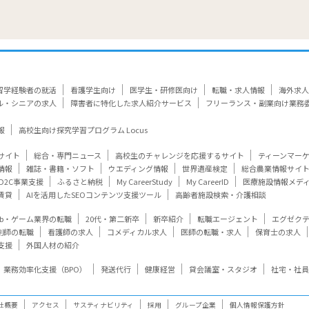
留学経験者の就活
看護学生向け
医学生・研修医向け
転職・求人情報
海外求人
ル・シニアの求人
障害者に特化した求人紹介サービス
フリーランス・副業向け業務
報
高校生向け探究学習プログラム Locus
サイト
総合・専門ニュース
高校生のチャレンジを応援するサイト
ティーンマー
情報
雑誌・書籍・ソフト
ウエディング情報
世界遺産検定
総合農業情報サイ
D2C事業支援
ふるさと納税
My CareerStudy
My CareerID
医療施設情報メデ
賃貸
AIを活用したSEOコンテンツ支援ツール
高齢者施設検索・介護相談
eb・ゲーム業界の転職
20代・第二新卒
新卒紹介
転職エージェント
エグゼク
剤師の転職
看護師の求人
コメディカル求人
医師の転職・求人
保育士の求人
支援
外国人材の紹介
業務効率化支援（BPO）
発送代行
健康経営
貸会議室・スタジオ
社宅・社員
社概要
アクセス
サスティナビリティ
採用
グループ企業
個人情報保護方針