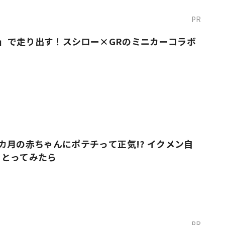
PR
O！」で走り出す！スシロー×GRのミニカーコラボ
カ月の赤ちゃんにポテチって正気!? イクメン自
をとってみたら
PR