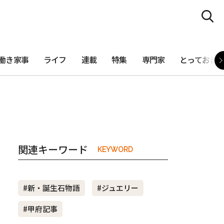
働き家事
ライフ
連載
特集
専門家
とっておき
関連キーワード
KEYWORD
#新・誕生石物語
#ジュエリー
#甲府記事