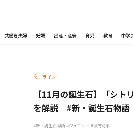
共働き夫婦
妊娠
出産・産後
育児
教育
中学
ライフ
【11月の誕生石】「シト
を解説 #新・誕生石物語
#新・誕生石物語
#ジュエリー
#甲府記事