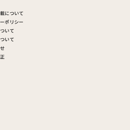
転載について
シーポリシー
について
について
わせ
訂正
覧