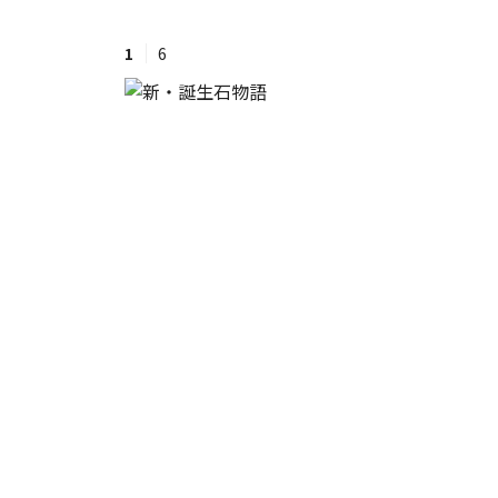
1
6
#ワンオペ育児
#コミックエッセイ
#渡邊大地の令和的ワーパパ道
#ベ