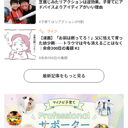
芝居じみたリアクションは逆効果。子育てにア
ドバイスよりアイディアがいい理由
#子育てはリアクションが9割
ライフ
【漫画】「お前は黙ってろ！」父に怯えて育っ
た幼少期……トラウマは今も消えることはなく
｜余命300日の毒親 #2
#余命300日の毒親
最新記事をもっと見る