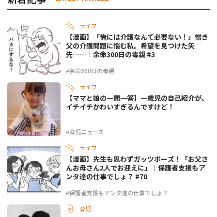
ライフ
【漫画】「俺には介護なんて必要ない！」憎き
父の介護問題に悩む私。希望を見つけた矢
先……｜余命300日の毒親 #3
#余命300日の毒親
ライフ
【ママと娘の一問一答】一歳児の自己紹介が、
イチイチかわいすぎるんですけど！
#育児ニュース
ライフ
【漫画】先生も思わずガッツポーズ！「お父さ
んお母さん2人でお迎えに」｜保護者支援もア
ンタ達の仕事でしょ？ #70
#保護者支援もアンタ達の仕事でしょ？
育児