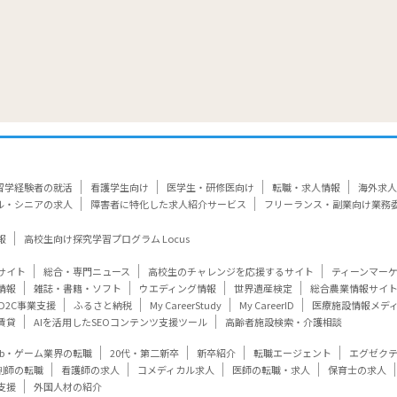
留学経験者の就活
看護学生向け
医学生・研修医向け
転職・求人情報
海外求人
ル・シニアの求人
障害者に特化した求人紹介サービス
フリーランス・副業向け業務
報
高校生向け探究学習プログラム Locus
サイト
総合・専門ニュース
高校生のチャレンジを応援するサイト
ティーンマー
情報
雑誌・書籍・ソフト
ウエディング情報
世界遺産検定
総合農業情報サイ
D2C事業支援
ふるさと納税
My CareerStudy
My CareerID
医療施設情報メデ
賃貸
AIを活用したSEOコンテンツ支援ツール
高齢者施設検索・介護相談
eb・ゲーム業界の転職
20代・第二新卒
新卒紹介
転職エージェント
エグゼク
剤師の転職
看護師の求人
コメディカル求人
医師の転職・求人
保育士の求人
支援
外国人材の紹介