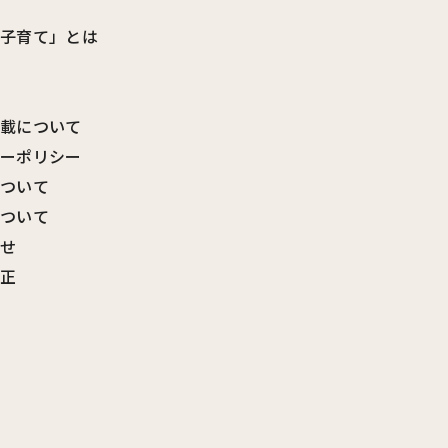
ビ子育て」とは
転載について
シーポリシー
について
について
わせ
訂正
覧