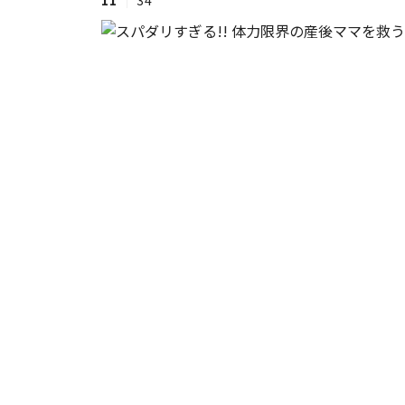
11
34
#ワンオペ育児
#コミックエッセイ
#渡邊大地の令和的ワーパパ道
#ベ