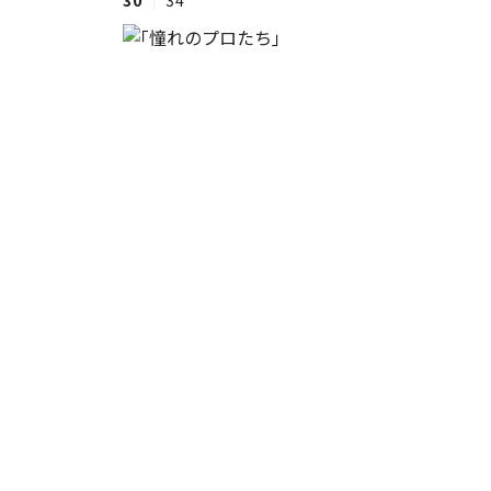
30
34
#ワンオペ育児
#コミックエッセイ
#渡邊大地の令和的ワーパパ道
#ベ