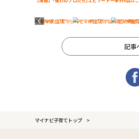
【漫画】｢憧れのプロたち｣エピソード一挙5作品
は
記事
マイナビ子育てトップ