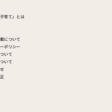
ビ子育て」とは
転載について
シーポリシー
について
について
わせ
訂正
覧