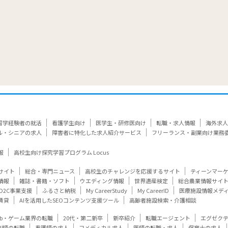
留学経験者の就活
看護学生向け
医学生・研修医向け
転職・求人情報
海外求人
ル・シニアの求人
障害者に特化した求人紹介サービス
フリーランス・副業向け業務
報
高校生向け探究学習プログラム Locus
サイト
総合・専門ニュース
高校生のチャレンジを応援するサイト
ティーンマー
情報
雑誌・書籍・ソフト
ウエディング情報
世界遺産検定
総合農業情報サイ
D2C事業支援
ふるさと納税
My CareerStudy
My CareerID
医療施設情報メデ
賃貸
AIを活用したSEOコンテンツ支援ツール
高齢者施設検索・介護相談
eb・ゲーム業界の転職
20代・第二新卒
新卒紹介
転職エージェント
エグゼク
剤師の転職
看護師の求人
コメディカル求人
医師の転職・求人
保育士の求人