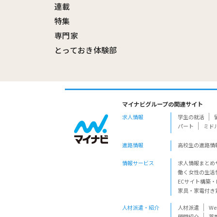
連載
特集
専門家
とっておき体験部
マイナビグループの関連サイト
求人情報
学生の就活
パート
ミド
進路情報
高校生の進路情
情報サービス
求人情報まとめ
働く女性の生活
ECサイト構築・
家具・家電付き
人材派遣・紹介
人材派遣
W
顧問紹介
薬