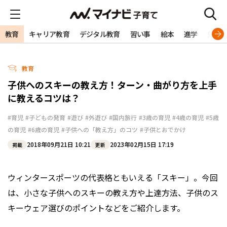
教育
キャリア教育
デジタル教育
習い事
絵本
進学
勉強
教育
子供へのスキーの教え方！ターン・曲がり方を上手
に教えるコツは？
#育児
#子どもの発育
#遊び
#外遊び
#国内旅行
#3歳の育児
#4歳の育児
#5歳
の育児
#6歳の育児
#子供への「教え方」のコツ
#子供とおでかけ
2018年09月21日 10:21
2023年02月15日 17:19
掲載
更新
ウィンタースポーツの代表格ともいえる「スキー」。今回
は、小さな子供へのスキーの教え方や上達方法、子供のス
キーウェア選びのポイントなどをご紹介します。